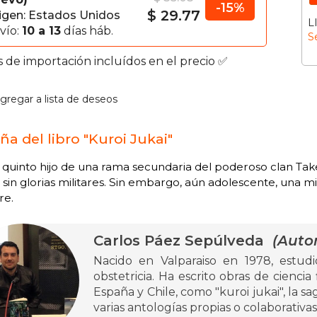
-15%
$ 29.77
igen: Estados Unidos
L
vío:
10 a 13
días háb.
S
s de importación incluídos en el precio ✅
gregar a lista de deseos
ña del libro "Kuroi Jukai"
uinto hijo de una rama secundaria del poderoso clan Take
 sin glorias militares. Sin embargo, aún adolescente, una mi
re.
Carlos Páez Sepúlveda
(Autor
Nacido en Valparaiso en 1978, estudi
obstetricia. Ha escrito obras de ciencia
España y Chile, como "kuroi jukai", la sa
varias antologías propias o colaborativas