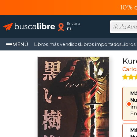
10% 
Enviar a
FL
MENÚ
Libros más vendidos
Libros importados
Libros
Kur
Carl
Má
Nu
Im
En
Má
Nu