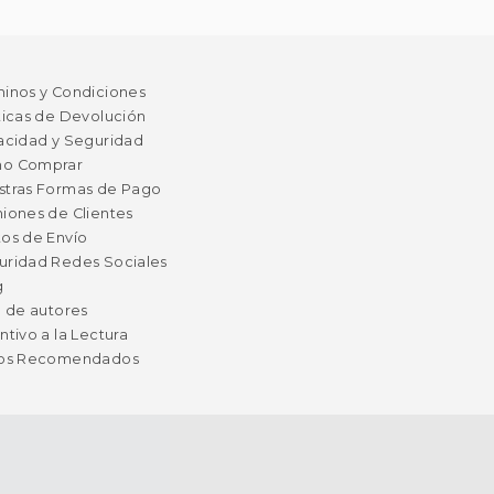
minos y Condiciones
ticas de Devolución
acidad y Seguridad
o Comprar
stras Formas de Pago
iones de Clientes
os de Envío
uridad Redes Sociales
g
a de autores
ntivo a la Lectura
ros Recomendados