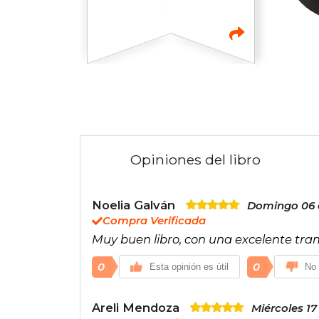
Opiniones del libro
Noelia Galván
Domingo 06 d
Compra Verificada
Muy buen libro, con una excelente tram
0
0
Esta opinión es útil
No 
Areli Mendoza
Miércoles 17