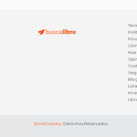
Tér
Polí
Priv
Cóm
Nue
Opin
Cost
Seg
Blo
List
Ince
Lib
BookDelivery
. Derechos Reservados.