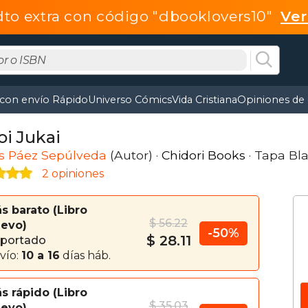
dto extra con código "dbooklovers10"
Ve
 con envío Rápido
Universo Cómics
Vida Cristiana
Opiniones de 
oi Jukai
os Páez Sepúlveda
(Autor) ·
Chidori Books
· Tapa Bl
2 opiniones
s barato
Libro
$ 56.22
evo
-50%
$ 28.11
portado
vío:
10 a 16
días háb.
s rápido
Libro
$ 35.03
evo