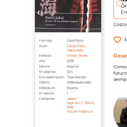
Or
En
Costo
A
Formato
Libro Físico
Autor
Carlos Páez
Sepúlveda
Rese
Editorial
Chidori Books
Año
2018
Como q
Idioma
Español
N° páginas
324
futuro
Encuadernación
Tapa Blanda
siemp
ISBN13
9788494604836
Editado en
España
N° edición
1
Categorías
Japón
Siglo Xvi, C. 1500-C.
1599
Ficción Histórica