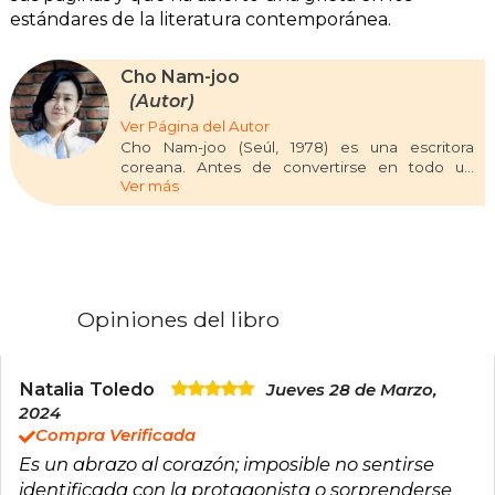
estándares de la literatura contemporánea.
Cho Nam-joo
(Autor)
Ver Página del Autor
Cho Nam-joo (Seúl, 1978) es una escritora
coreana. Antes de convertirse en todo un
Ver más
fenómeno de masas en su país, se licenció en
Sociología y ha trabajado durante diez años
como guionista de televisión. Sus dos primeras
novelas, Cuando escuchas con atención (2011) y
Para Comaneci (2016), lograron la aclamación de
la crítica y recibieron múltiples premios. Su
primera novela traducida al español y publicada
Opiniones del libro
en Alfaguara, Kim Ji-young, nacida en 1982 (2019)
se convirtió en un fenómeno entre el público de
su país y fue finalista del National Book Award y
llevada a la gran pantalla en 2019.
Natalia Toledo
Jueves 28 de Marzo,
2024
Compra Verificada
Es un abrazo al corazón; imposible no sentirse
identificada con la protagonista o sorprenderse