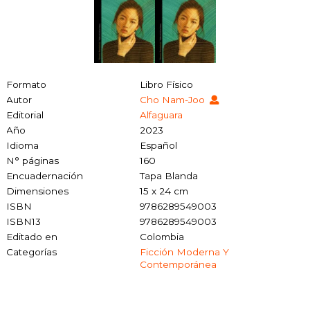
Formato
Libro Físico
Autor
Cho Nam-Joo
Editorial
Alfaguara
Año
2023
Idioma
Español
N° páginas
160
Encuadernación
Tapa Blanda
Dimensiones
15 x 24 cm
ISBN
9786289549003
ISBN13
9786289549003
Editado en
Colombia
Categorías
Ficción Moderna Y
Contemporánea