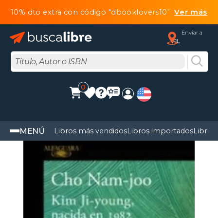
10% dto extra con código "dbooklovers10"
Ver más
Enviar a
FL
0
MENÚ
Libros más vendidos
Libros importados
Libros