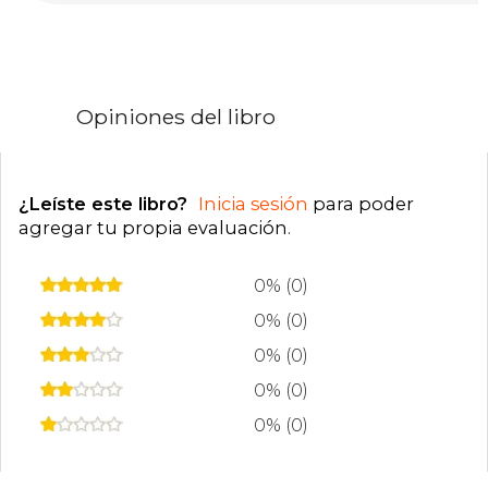
enamorarte. Además de ser autora, también es
azafata de un equipo de la NHL y juega hockey.
Escribió su primera novela en 2020, cuando se
pospuso la temporada de hockey debido a la
pandemia mundial. Cuando no está viajando o
escribiendo, pasea con su Golden Retriever,
Opiniones del libro
Luke, por su ciudad natal en el condado de
Sonoma, CA.
¿Leíste este libro?
Inicia sesión
para poder
agregar tu propia evaluación
.
0% (0)
0% (0)
0% (0)
0% (0)
0% (0)