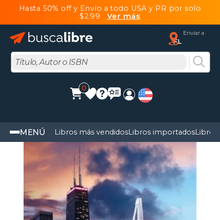
Hasta 50% off y Envío a todo USA y PR por solo
$2.99
Ver más
Enviar a
FL
0
MENÚ
Libros más vendidos
Libros importados
Libros