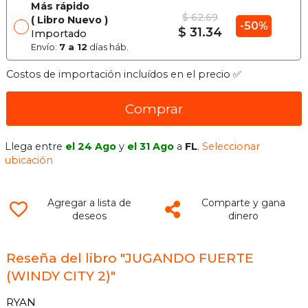
Más rápido
$ 62.69
Libro Nuevo
-50%
$ 31.34
Importado
Envío:
7 a 12
días háb.
Costos de importación incluídos en el precio ✅
Comprar
Llega entre
el 24 Ago
y
el 31 Ago
a
FL
.
Seleccionar
ubicación
Agregar a lista de
Comparte y gana
deseos
dinero
Reseña del libro "JUGANDO FUERTE
(WINDY CITY 2)"
RYAN