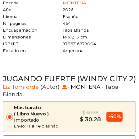
Editorial
MONTENA
Año
2026
Idioma
Español
N° páginas
464
Encuadernación
Tapa Blanda
Dimensiones
14 x 21.5 cm
ISBN13
9786316879004
Editado en
Argentina
JUGANDO FUERTE (WINDY CITY 2)
Liz Tomforde
(Autor)
·
MONTENA
· Tapa
Blanda
Más barato
$ 60.55
Libro Nuevo
-50%
$ 30.28
Importado
Envío:
11 a 14
días háb.