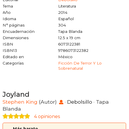
Tema
Literatura
Año
2014
Idioma
Español
N° páginas
304
Encuadernación
Tapa Blanda
Dimensiones
12.5 x 19 cm
ISBN
6073122381
ISBN13
9786073122382
Editado en
México
Categorías
Ficción De Terror Y Lo
Sobrenatural
Joyland
Stephen King
(Autor)
·
Debolsillo
· Tapa
Blanda
4 opiniones
Más barato