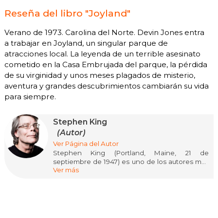
Reseña del libro "Joyland"
Verano de 1973. Carolina del Norte. Devin Jones entra
a trabajar en Joyland, un singular parque de
atracciones local. La leyenda de un terrible asesinato
cometido en la Casa Embrujada del parque, la pérdida
de su virginidad y unos meses plagados de misterio,
aventura y grandes descubrimientos cambiarán su vida
para siempre.
Stephen King
(Autor)
Ver Página del Autor
Stephen King (Portland, Maine, 21 de
septiembre de 1947) es uno de los autores más
Ver más
influyentes y prolíficos de la literatura
contemporánea, célebre por revitalizar el
género del terror y conquistar a millones de
lectores en todo el mundo. Se graduó en
Lengua Inglesa por la Universidad de Maine y
trabajó como profesor antes de dedicarse por