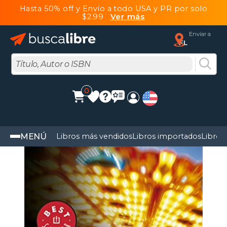
Hasta 50% off y Envío a todo USA y PR por solo
$2.99
Ver más
Enviar a
FL
0
MENÚ
Libros más vendidos
Libros importados
Libros