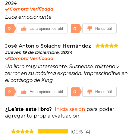
2024
ficción. Actualmente vive en Maine, donde
Compra Verificada
continúa escribiendo y participando
activamente en la vida cultural y social
Luce emocionante
estadounidense.
0
0
Esta opinión es útil
No es útil
José Antonio Solache Hernández
Jueves 19 de Diciembre, 2024
Compra Verificada
Un libro muy interesante. Suspenso, misterio y
terror en su máxima expresión. Imprescindible en
el catálogo de King.
0
0
Esta opinión es útil
No es útil
¿Leíste este libro?
Inicia sesión
para poder
agregar tu propia evaluación
.
100% (4)