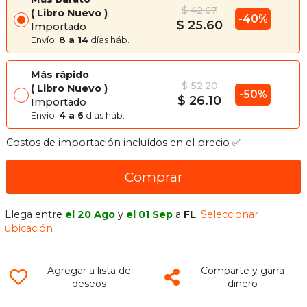
$ 42.67
Libro Nuevo
-40%
$ 25.60
Importado
Envío:
8 a 14
días háb.
Más rápido
$ 52.20
Libro Nuevo
-50%
$ 26.10
Importado
Envío:
4 a 6
días háb.
Costos de importación incluídos en el precio ✅
Comprar
Llega entre
el 20 Ago
y
el 01 Sep
a
FL
.
Seleccionar
ubicación
Agregar a lista de
Comparte y gana
deseos
dinero