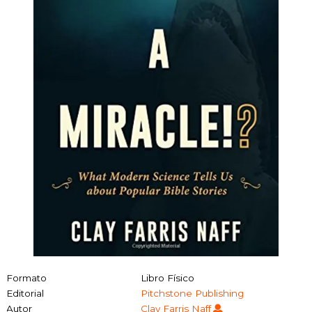
Formato
Libro Físico
Editorial
Pitchstone Publishing
Autor
Clay Farris Naff