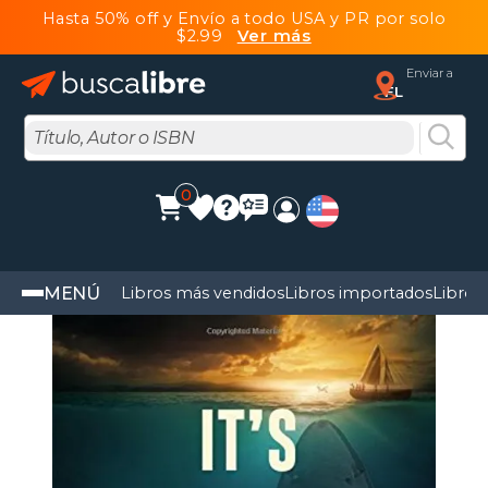
Hasta 50% off y Envío a todo USA y PR por solo
$2.99
Ver más
Enviar a
FL
0
MENÚ
Libros más vendidos
Libros importados
Libros