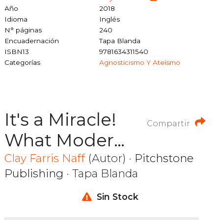
Año
2018
Idioma
Inglés
N° páginas
240
Encuadernación
Tapa Blanda
ISBN13
9781634311540
Categorías
Agnosticismo Y Ateísmo
It's a Miracle!
Compartir
What Modern
Science Tells
Clay Farris Naff
(Autor) ·
Pitchstone
Publishing
· Tapa Blanda
us About
Popular Bible
Sin Stock