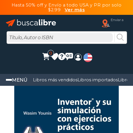
Hasta 50% off y Envío a todo USA y PR por solo
$2.99
Ver más
Enviar a
FL
0
MENÚ
Libros más vendidos
Libros importados
Libros