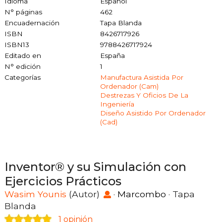
Idioma
Español
N° páginas
462
Encuadernación
Tapa Blanda
ISBN
8426717926
ISBN13
9788426717924
Editado en
España
N° edición
1
Categorías
Manufactura Asistida Por
Ordenador (cam)
Destrezas Y Oficios De La
Ingeniería
Diseño Asistido Por Ordenador
(cad)
Inventor® y su Simulación con
Ejercicios Prácticos
Wasim Younis
(Autor)
·
Marcombo
· Tapa
Blanda
1 opinión