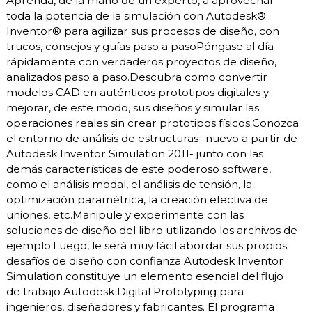
Aprenda, de la mano de un experto, a aprovechar toda la potencia de la simulación con Autodesk® Inventor® para agilizar sus procesos de diseño, con trucos, consejos y guías paso a pasoPóngase al día rápidamente con verdaderos proyectos de diseño, analizados paso a paso.Descubra como convertir modelos CAD en auténticos prototipos digitales y mejorar, de este modo, sus diseños y simular las operaciones reales sin crear prototipos físicos.Conozca el entorno de análisis de estructuras -nuevo a partir de Autodesk Inventor Simulation 2011- junto con las demás características de este poderoso software, como el análisis modal, el análisis de tensión, la optimización paramétrica, la creación efectiva de uniones, etc.Manipule y experimente con las soluciones de diseño del libro utilizando los archivos de ejemplo.Luego, le será muy fácil abordar sus propios desafíos de diseño con confianza.Autodesk Inventor Simulation constituye un elemento esencial del flujo de trabajo Autodesk Digital Prototyping para ingenieros, diseñadores y fabricantes. El programa facilita la transición de los métodos de diseño tradicionales, con prototipos físicos, hacia un empleo innovador del modelado 3D para evaluar la forma, la función y la idoneidad del producto. Esto permite la exploración virtual así como la realización de pruebas a objetos, componentes y productos antes de su fabricación, lo que conlleva un notable recorte del coste y del tiempo de desarrollo.Autodesk Inventor Simulation proporciona las herramientas dinámicas necesarias para revolucionar el proceso de diseño. Ahora bien, se trata de herramientas complejas tanto para su aprendizaje como en su utilización profesional. Inventor® y su simulación con ejercicios prácticos cubre las necesidades de los usuarios de Inventor a la hora de aprender rápidamente el manejo del programa o de refrescar sus conocimientos. Asimismo, los capacita para aplicar la simulación dinámica junto con las capacidades de análisis y optimización de Inventor Simulation 2011. Mediante instrucciones claras y ejemplos significativos de diseños reales, este libro adopta un enfoque paso a paso, completamente ilustrado, que convertirá a diseñadores, ingenieros y fabricantes de cualquier nivel, en auténticos expertos en Inventor.PRÓLOGOPREFACIOAGRADECIMIENTOSSOBRE EL AUTORACCESO A LOS FICHEROS CON LOS EJERCICIOS DEL LIBRO xviii1. h p://www.vdssolu! ons.co.uk xviii2. h p://vrblog.info xviii3. h p://www.elsevierdirect.com/companions/9780123821027 xviiiCAPÍTULO 1 EL ENTORNO DE SIMULACIÓN DINÁMICAIntroducciónTeoría básica de la simulaciónMecanismos en lazo abierto y en lazo cerradoMecanismos redundantesPropiedades de contactoRes! tuciónRozamientoEl ß ujo de trabajo en simulaciónLa interfaz de Simula! onExplorador de simulacionesÁrea gráÞ ca para la simulación dinámicaPanel de simulación dinámicaReproductor de simulacionesConÞ guración y ajustes de la simulaciónAjustes adicionalesUnionesTipos de unionesUniones estándarUniones giratoriasUniones deslizantesUniones de contacto 2DUniones de fuerzaTabla de uniones – un resumen de las uniones empleadas a lo largo del libroProcedimiento para crear unionesEjemplo 1. Cuna de Newton – Agrupar componentesEjemplo 2. Mecanismo Whitworth de retorno rápido – Uniones automá! casEjemplo 3. Mecanismo deslizante – Conver! r restricciones manualmenteEjemplo 4. Mecanismo de levas – Crear uniones manualmenteUniones redundantesResumenFlujo de trabajo recomendado para evitar las uniones redundantesRestricciones del entornoGráÞ co de entradaPar de torsiónTabla con restricciones de entorno (EC) – Resumen de las restricciones deentorno empleadas en el libroEl proceso de creación de restricciones de entornoEjemplo 5. La cuna de Newton – Posición inicial,contacto y fuerzas externasEjemplo 6. Diseño CAM – Movimiento impuesto medianteel gráÞ co de entradaEjemplo 7. Mecanismo Whitworth de retorno rápido – Par de torsión ymovimiento impuestoAnálisis de resultadosGráÞ co de salidaRestricciones de entorno del gráÞ co de salida – Resumen de lasherramientas u! lizadas en el libroProcedimiento para el empleo de las herramientas especializadasen el gráÞ co de salidaEjemplo 8. Diseño CAM – Trazo de salidaEjemplo 9. Bola y escaleras – Eventos precisosCAPÍTULO 2 PROBLEMA DE DISEÑO 1 " EVALUAR UN MOTORUniones ilustradas con este problema de diseñoCaracterís! cas y ß ujos de trabajo básicos introducidos con este problema de diseñoIntroducciónEl ß ujo de trabajo en el problema 1UnionesConversión automá! ca de uniones estándar y giratoriasCrear uniones giratorias manualmenteRestricciones de entornoAnálisis de resultadosCAPÍTULO 3 PROBLEMA DE DISEÑO 2 " EVALUAR UN GATO MECÁNICOUniones ilustradas con este problema de diseñoCaracterís! cas y ß ujos de trabajo básicos introducidos con este problema de diseñoIntroducciónEl ß ujo de trabajo en el problema de diseño 2Agrupar/soldarUnionesConver! r manualmente las restricciones en uniones estándarCrear manualmente uniones no estándarRestricciones de entornoAnálisis de resultadosCAPÍTULO 4 PROBLEMA DE DISEÑO 3 " EVALUAR MÚLTIPLES GATOS O ACTUADORESUniones ilustradas con este problema de diseñoCaracterís! cas y ß ujos de trabajo básicos introducidos coneste problema de diseñoIntroducciónEl ß ujo de trabajo en el problema de diseño 3Agrupar/soldarReestructurar los componentes en subensambladosUnionesConver! r automá! camente las restricciones en uniones estándarRestricciones de entornoAplicar movimientos impuestos – GráÞ co de entradaAplicar la fuerza de gravedadAnálisis de resultadosCAPÍTULO 5 PROBLEMA DE DISEÑO 4 " AJUSTES AVANZADOS DE SIMULACIÓNUniones ilustradas con este problema de diseñoCaracterís! cas y ß ujos de trabajo básicos introducidos con este problema de diseñoIntroducciónEl ß ujo de trabajo en el problema 4UnionesRestricciones de entornoAnálisis de resultadosCAPÍTULO 6 PROBLEMA DE DISEÑO 5 " EVALUAR UN RESORTEUniones ilustradas con este problema de diseñoCaracterís! cas y ß ujos de trabajo básicos introducidoscon este problema de diseñoIntroducciónEl ß ujo de trabajo en el problema de diseño 5Agrupar/soldarUnionesRestricciones de entornoDeÞ nir el desplazamiento horizontal de la puntaDeÞ nir la fuerza como función del desplazamiento horizontal de la puntaAnálisis de resultadosDeterminar el tamaño del resorteCrear el resorteDeterminar la fuerza y la altura máximas en la punta del roturadorCAPÍTULO 7 PROBLEMA DE DISEÑO 6 " EVALUAR UN RESORTEUniones ilustradas con este problema de diseñoCaracterís! cas y ß ujos de trabajo básicos introducidos con este problema de diseñoIntroducciónAsunciones/restriccionesEl ß ujo de trabajo en el problema de diseño 6UnionesConver! r automá! camente las restricciones en uniones estándarCrear manualmente uniones no estándarRestricciones de entornoAnálisis de resultadosDeterminar la fuerza centrífuga máxima del rotorCalcular el tamaño del resorteCAPÍTULO 8 PROBLEMA DE DISEÑO 7 " SIMULAR UNA CADENA CON ENGRANAJESUniones ilustradas con este problema de diseñoCaracterís! cas y ß ujos de trabajo básicos introducidoscon este problema de diseñoIntroducciónEl ß ujo de trabajo en el problema de diseño 7Etapa 1 – Concebir un proceso para simular un mecanismocon cadena y engranajesEtapa 2 – Simular el mecanismo con cadena y engranajesUnionesRestricciones de entornoAnálisis de resultadosEtapa 3 – Simular el mecanismo con cadena y engranajes, al completoCAPÍTULO 9 ENTORNO PARA ANÁLISIS DE TENSIÓNMétodo de los elementos Þ nitos – IntroducciónTipos de elementos MEFProcedimientos para mejorar los resultados del MEFConvergencia HPAnálisis lineal y no linealAnálisis linealAnálisis no linealAnálisis está! co – IntroducciónSingularidades de tensiónAnálisis modal – IntroducciónFrecuencias naturales – Teoría básicaModos precargadosFlujo de trabajo para el análisis de tensionesInterfaz de usuario para el análisis de tensionesExplorador Stress Analysis para el análisis de tensionesVentana gráÞ ca Stress Analysis para el análisis de tensionesPanel Stress AnalysisLa Þ cha Administrar (Manage)Crear simulaciónAnálisis está! coAnálisis modalContactosTabla paramétricaLa Þ cha MaterialLa Þ cha Restricciones (Constraints)Restricciones Þ jasRestricciones Pin (de pasador)Restricciones sin fricciónLa Þ cha Cargas (Loads)Cargas generalesCargas de caraCargas de cuerpoLa Þ cha Contactos (Contacts)Tipos de contactosEl proceso de creación de contactosLa Þ cha Preparar (Prepare)ReÞ nar la malla manualmenteEjemplo 1 – ConÞ guración de malla (Mesh Se# ngs)ReÞ nar la malla automá! camente (o convergencia automá! ca)Ejemplo 2 – ConÞ guración de convergenciaConvergencia manualLa Þ cha Resultado (Result)AnimarSonda (Probe)GráÞ co de convergencia (Convergence Plot)La Þ cha Mostrar (Display)Igual escalaBarra de coloresIden! Þ cadores de sondaMostrar valores máximos y mínimosCondiciones del contornoVisualizar resultados con transiciones de color suavesAjustar visualización de desplazamientoLa Þ cha Informe (Report)La Þ cha Guía (Guide)La Þ cha ConÞ guración de análisis de tensión (Stress Analysis Se# ngs)CAPÍTULO 10 PROBLEMA DE DISEÑO 8 " ANÁLISIS DE TRANSFERENCIADE CARGAS EN MOVIMIENTOCaracterís! cas básicas introducidas con este problema de diseñoIntroducciónEl ß ujo de trabajo en el problema de diseño 8Representación idealCondiciones del contornoEjecutar la simulación y analizarOp! mizaciónCAPÍTULO 11 PROBLEMA DE DISEÑO 9 " TRANSFERENCIA DE CARGASCON MOVIMIENTO MÚLTIPLECaracterís! cas básicas introducidas con este problema de diseñoIntroducciónEl ß ujo de trabajo en el problema de diseño 9Representación idealCondiciones del contornoEjecutar la simulación y analizarCAPÍTULO 12 PROBLEMA DE DISEÑO 10 " ANÁLISIS DE SIMETRÍA CÍCLICACaracterís! cas básicas introducidas con este problema de diseñoIntroducciónEl ß ujo de trabajo en el problema de diseño 10Representación idealCondiciones del contornoEjecutar la simulación y analizarOp! mizaciónCAPÍTULO 13 PROBLEMA DE DISEÑO 11 " ANÁLISIS DE SOLDADURACaracterís! cas básicas introducidas con este problema de diseñoIntroducciónEl ß ujo