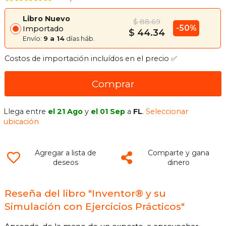
Libro Nuevo
$ 88.69
-50%
Importado
$ 44.34
Envío:
9 a 14
días háb.
Costos de importación incluídos en el precio ✅
Comprar
Llega entre
el 21 Ago
y
el 01 Sep
a
FL
.
Seleccionar
ubicación
Agregar a lista de
Comparte y gana
deseos
dinero
Reseña del libro "Inventor® y su
Simulación con Ejercicios Prácticos"