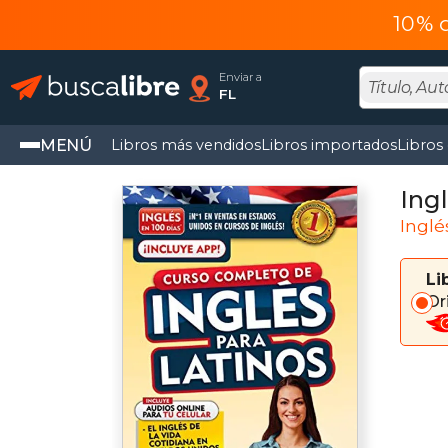
10% 
Enviar a
FL
MENÚ
Libros más vendidos
Libros importados
Libros
Ingl
Inglé
Li
Or