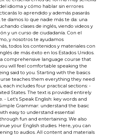
del idioma y cómo hablar sin errores
racticarás lo aprendido y además pasarás
 te damos lo que nadie más te da: una
hando clases de inglés, viendo videos y
ón y un curso de ciudadanía. Con el
smo, y nosotros te ayudamos
s, todos los contenidos y materiales con
 inglés de más éxito en los Estados Unidos.
 a comprehensive language course that
e you will feel comfortable speaking the
ing said to you. Starting with the basics
course teaches them everything they need
, each includes four practical sections: -
ted States. The text is provided entirely
ge. - Let's Speak English: key words and
 - Simple Grammar: understand the basic
ith easy to understand essential
 through fun and entertaining. We also
nue your English studies. Here, you can
stening to audios. All content and materials