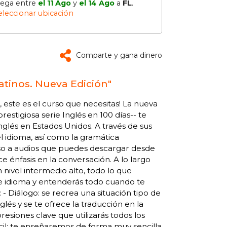
lega entre
el 11 Ago
y
el 14 Ago
a
FL
.
eleccionar ubicación
Comparte y gana dinero
Latinos. Nueva Edición"
 este es el curso que necesitas! La nueva
restigiosa serie Inglés en 100 días-- te
nglés en Estados Unidos. A través de sus
l idioma, así como la gramática
so a audios que puedes descargar desde
e énfasis en la conversación. A lo largo
 nivel intermedio alto, todo lo que
e idioma y entenderás todo cuando te
 - Diálogo: se recrea una situación tipo de
lés y se te ofrece la traducción en la
resiones clave que utilizarás todos los
il: te enseñaremos de forma muy sencilla