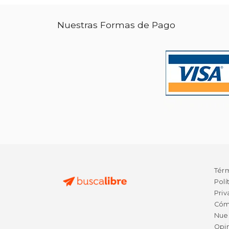
Nuestras Formas de Pago
Tér
Polí
Priv
Cóm
Nue
Opin