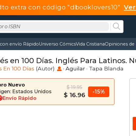
dto extra con código "dbooklovers10"
Ve
 con envío Rápido
Universo Cómics
Vida Cristiana
Opiniones de 
és en 100 Días. Inglés Para Latinos. 
s En 100 Días
(Autor)
·
Aguilar
· Tapa Blanda
bro Nuevo
$ 19.95
-15%
igen: Estados Unidos
$ 16.96
Envío Rápido