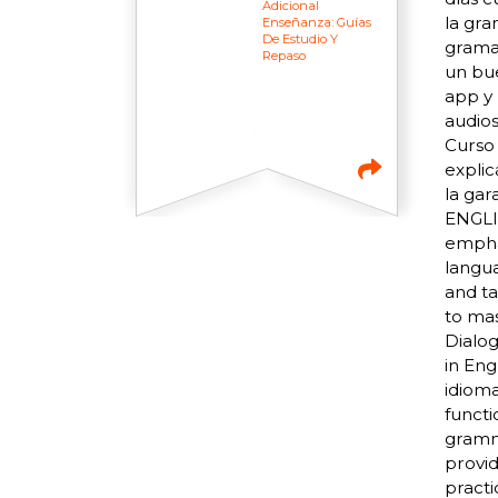
Adicional
la gra
Enseñanza: Guías
De Estudio Y
gramat
Repaso
un bu
app y 
audios
Curso 
explic
la gar
ENGLI
emphas
langua
and ta
to mas
Dialog
in Eng
idioma
functi
gramma
provid
practi