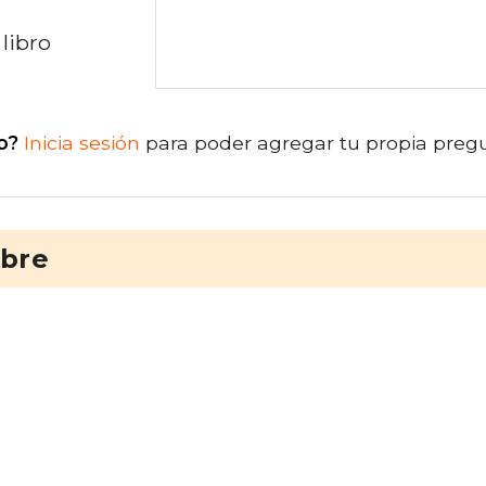
libro
o?
Inicia sesión
para poder agregar tu propia preg
ibre