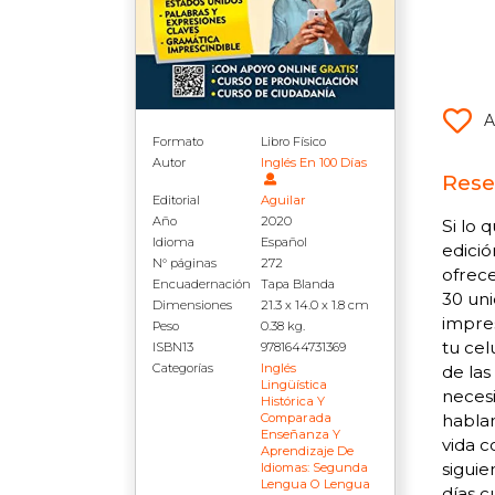
A
Formato
Libro Físico
Autor
Inglés En 100 Días
Rese
Editorial
Aguilar
Año
2020
Si lo 
Idioma
Español
edició
N° páginas
272
ofrece
Encuadernación
Tapa Blanda
30 uni
Dimensiones
21.3 x 14.0 x 1.8 cm
impre
Peso
0.38 kg.
tu cel
ISBN13
9781644731369
Categorías
Inglés
de las
Lingüística
neces
Histórica Y
Comparada
hablan
Enseñanza Y
vida c
Aprendizaje De
siguie
Idiomas: Segunda
Lengua O Lengua
días c