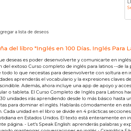
L
S
gregar a lista de deseos
ña del libro "Inglés en 100 Días. Inglés Para 
que deseas es poder desenvolverte y comunicarte en inglés,
n del exitoso Curso completo de inglés para latinos --de la p
 todo lo que necesitas para desenvolverte con soltura en i
dades aprenderás el vocabulario y la expresiones claves de
scindible. Además, ahora incluye una app de apoyo y acce
ular o tableta. El Curso Completo de Inglés para Latinos hac
 30 unidades irás aprendiendo desde lo más básico hasta un
itas para dominar el inglés. Hablarás cómodamente en est
. Cada unidad en el libro se divide en 4 prácticas secciones:
otidiana en Estados Unidos. El texto está enteramente en ing
nte página. - Let's Speak English: aprenderás palabras y exp
uando mantengas conversaciones en inglés - Gramática Fác