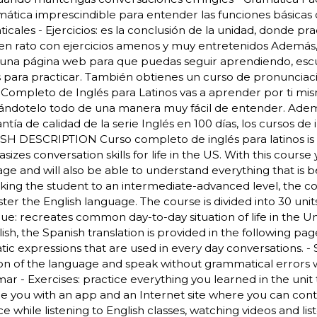
mática imprescindible para entender las funciones básicas 
icales - Ejercicios: es la conclusión de la unidad, donde p
en rato con ejercicios amenos y muy entretenidos Además,
una página web para que puedas seguir aprendiendo, escuc
 para practicar. También obtienes un curso de pronunciaci
Completo de Inglés para Latinos vas a aprender por ti mi
ándotelo todo de una manera muy fácil de entender. Ademá
antía de calidad de la serie Inglés en 100 días, los cursos de
SH DESCRIPTION Curso completo de inglés para latinos is
izes conversation skills for life in the US. With this cours
ge and will also be able to understand everything that is be
king the student to an intermediate-advanced level, the 
ter the English language. The course is divided into 30 units
ue: recreates common day-to-day situation of life in the Uni
lish, the Spanish translation is provided in the following pa
tic expressions that are used in every day conversations.
on of the language and speak without grammatical errors w
r - Exercises: practice everything you learned in the unit
e you with an app and an Internet site where you can conti
ce while listening to English classes, watching videos and li