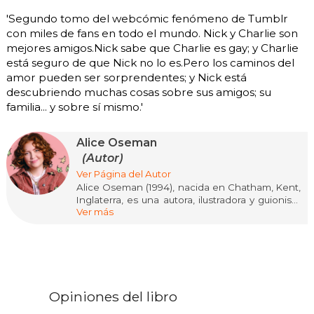
'Segundo tomo del webcómic fenómeno de Tumblr
con miles de fans en todo el mundo. Nick y Charlie son
mejores amigos.Nick sabe que Charlie es gay; y Charlie
está seguro de que Nick no lo es.Pero los caminos del
amor pueden ser sorprendentes; y Nick está
descubriendo muchas cosas sobre sus amigos; su
familia... y sobre sí mismo.'
Alice Oseman
(Autor)
Ver Página del Autor
Alice Oseman (1994), nacida en Chatham, Kent,
Inglaterra, es una autora, ilustradora y guionista
Ver más
galardonada, reconocida mundialmente por
crear el cómic romántico LGBTQ+ para jóvenes
adultos Heartstopper. Además, es la escritora,
creadora y productora ejecutiva de la
adaptación televisiva de Heartstopper para
Netflix, que ha ganado premios Emmy.
Opiniones del libro
Su carrera literaria comenzó a los 17 años con la
novela Solitaire, publicada cuando tenía 19 años.