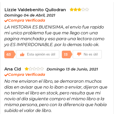
Ha escrito otras novelas contemporáneas como
Radio Silence, I Was Born for This y Loveless,
Lizzie Valdebenito Quilodran
esta última bestseller del New York Times.
Domingo 04 de Abril, 2021
Compra Verificada
Sus obras son valoradas por su realismo,
LA HISTORIA ES BUENISIMA, el envio fue rapido
inclusión LGBTQIA+ y tratamiento de la salud
mental, y han sido nominadas y premiadas en
mi unico problema fue que me llego con una
prestigiosos certámenes como el YA Book
pagina manchada y eso para una lectora como
Prize, los Inky Awards y los Goodreads Choice
yo ES IMPERDONABLE. por lo demas todo ok.
Awards. Fue nombrada Persona del Año 2023
por Attitude e Ilustradora del Año por los British
65
15
Esta opinión es útil
No es útil
Book Awards.
Ana Cid
Domingo 13 de Junio, 2021
Compra Verificada
No me enviaron el libro, se demoraron muchos
días en avisar que no lo iban a enviar, dijeron que
no tenían el libro en stock, pero resulta que mi
novio al día siguiente compro el mismo libro a la
misma persona, pero con la diferencia que había
subido el valor de libro.