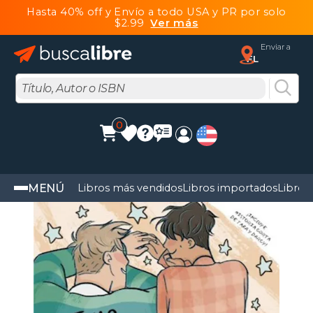
Hasta 40% off y Envío a todo USA y PR por solo
$2.99
Ver más
Enviar a
FL
0
MENÚ
Libros más vendidos
Libros importados
Libros