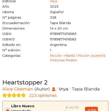
Editorial
Vrya
Año
2023
Idioma
Español
N° páginas
328
Encuadernación
Tapa Blanda
Dimensiones
14 x 20 cm
ISBN
9789877476583
ISBN13
9789877476583
Editado en
Argentina
N° edición
1
Categorías
Ficción Infantil / Ficción Juvenil E
Historias Reales
Heartstopper 2
Alice Oseman
(Autor)
·
Vrya
· Tapa Blanda
223 opiniones
Libro Nuevo
$ 40.75
-40%
Importado