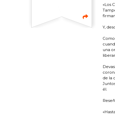
«Los C
Tampoc
firmam
Y, des
Como a
cuando
una o
liberar
Devast
corona
de la 
Junto
él.
Reseñ
«Hasta