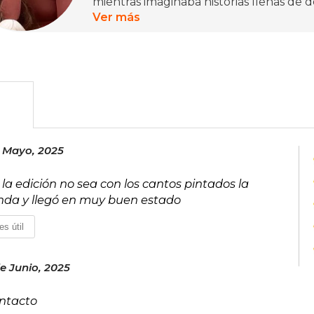
mientras imaginaba historias llenas de 
Ver más
Ahora vive en Australia son su marido,
plantas, y se dedica a volcar sus histor
fantasía romántica épica y se esfuerza 
y mundos absorbentes en los que pued
e Mayo, 2025
la edición no sea con los cantos pintados la
nda y llegó en muy buen estado
es útil
e Junio, 2025
intacto