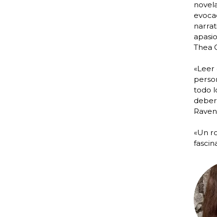
novel
evocad
narrat
apasio
Thea 
«Leer 
person
todo l
deberí
Raven 
«Un ro
fascin