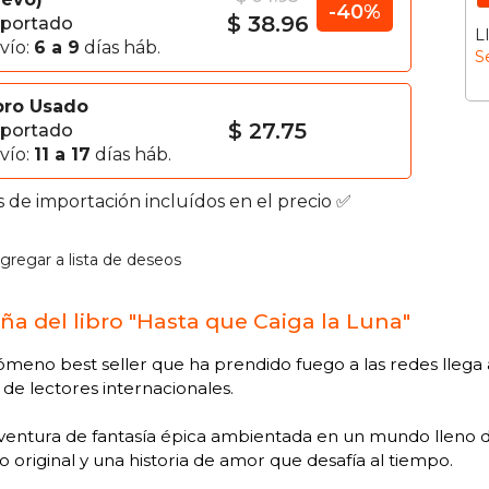
-40%
$ 38.96
portado
L
vío:
6 a 9
días háb.
S
bro Usado
$ 27.75
portado
vío:
11 a 17
días háb.
s de importación incluídos en el precio ✅
gregar a lista de deseos
ña del libro "Hasta que Caiga la Luna"
ómeno best seller que ha prendido fuego a las redes llega 
 de lectores internacionales.
entura de fantasía épica ambientada en un mundo lleno de 
 original y una historia de amor que desafía al tiempo.