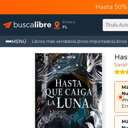
Hasta 50% 
Enviar a
FL
MENÚ
Libros más vendidos
Libros importados
Libros
Has
Sarah
Má
Nu
Im
En
Má
Nu