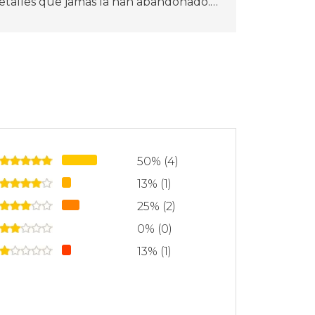
detalles que jamás la han abandonado.
 su perro, sus tres hijos e incontables
ias en papel. Su género predilecto es la
por crear personajes reales y complejos
as perderte.
50% (4)
13% (1)
25% (2)
0% (0)
13% (1)