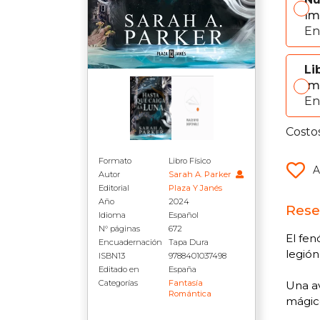
Im
En
Li
Im
En
Costo
Formato
Libro Físico
A
Autor
Sarah A. Parker
Editorial
Plaza Y Janés
Año
2024
Rese
Idioma
Español
N° páginas
672
El fen
Encuadernación
Tapa Dura
legión
ISBN13
9788401037498
Editado en
España
Categorías
Fantasía
Una av
Romántica
mágico