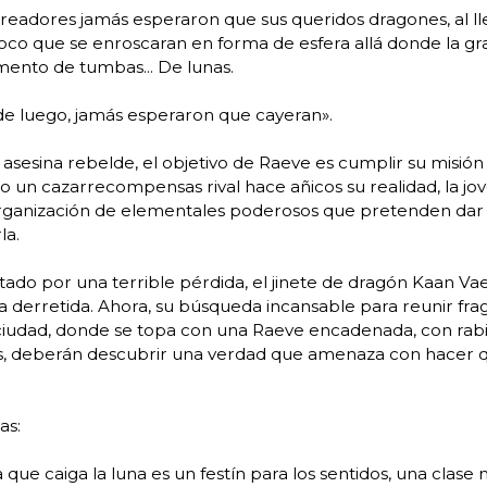
readores jamás esperaron que sus queridos dragones, al llega
o que se enroscaran en forma de esfera allá donde la gra
ento de tumbas... De lunas.
de luego, jamás esperaron que cayeran».
sesina rebelde, el objetivo de Raeve es cumplir su misión
 un cazarrecompensas rival hace añicos su realidad, la jov
rganización de elementales poderosos que pretenden dar e
la.
ado por una terrible pérdida, el jinete de dragón Kaan Va
 derretida. Ahora, su búsqueda incansable para reunir fra
ciudad, donde se topa con una Raeve encadenada, con rabi
s, deberán descubrir una verdad que amenaza con hacer q
as:
 que caiga la luna es un festín para los sentidos, una cla