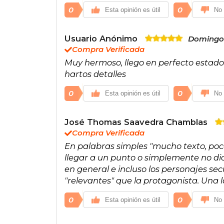
0
0
Esta opinión es útil
No 
Usuario Anónimo
Domingo 
Compra Verificada
Muy hermoso, llego en perfecto estado
hartos detalles
0
0
Esta opinión es útil
No 
José Thomas Saavedra Chamblas
Compra Verificada
En palabras simples "mucho texto, poc
llegar a un punto o simplemente no dic
en general e incluso los personajes se
"relevantes" que la protagonista. Una 
0
0
Esta opinión es útil
No 