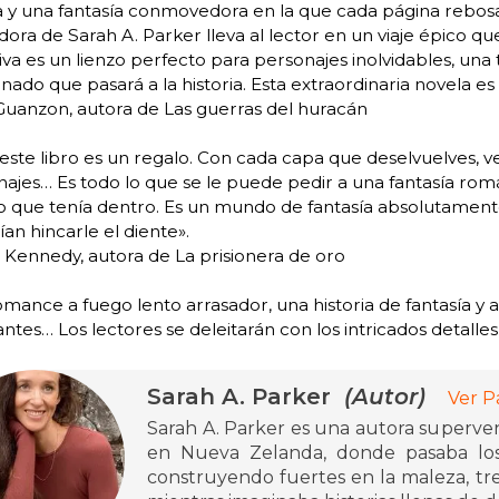
a y una fantasía conmovedora en la que cada página rebos
ora de Sarah A. Parker lleva al lector en un viaje épico q
iva es un lienzo perfecto para personajes inolvidables, un
nado que pasará a la historia. Esta extraordinaria novela es
Guanzon, autora de Las guerras del huracán
este libro es un regalo. Con cada capa que deselvuelves, v
ajes… Es todo lo que se le puede pedir a una fantasía rom
o que tenía dentro. Es un mundo de fantasía absolutament
an hincarle el diente».
Kennedy, autora de La prisionera de oro
mance a fuego lento arrasador, una historia de fantasía 
antes… Los lectores se deleitarán con los intricados detalles 
Sarah A. Parker
(Autor)
Ver P
Sarah A. Parker es una autora supervent
en Nueva Zelanda, donde pasaba los
construyendo fuertes en la maleza, tr