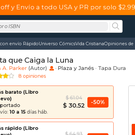
off y Envío a todo USA y PR por solo $2.
 con envío Rápido
Universo Cómics
Vida Cristiana
Opiniones de 
ta que Caiga la Luna
 A. Parker
(Autor)
·
Plaza y Janés
· Tapa Dura
8 opiniones
s barato
Libro
$ 61.04
evo
-50%
$ 30.52
portado
vío:
10 a 15
días háb.
s rápido
Libro
$ 64.93
evo