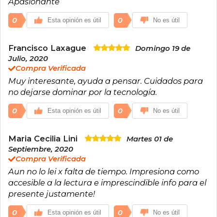
Apasionante
Restorando y Trocafone. Fue distinguido como
Personalidad Destacada en el campo de la
Ciencia y la Tecnología por la Ciudad de Buenos
0
0
Esta opinión es útil
No es útil
Aires, recibió la Mención Domingo Sarmiento
otorgada por el Senado de la Nación Argentina
y el Premio Konex a los empresarios más
Francisco Laxague
Domingo 19 de
innovadores de la última década.
Julio, 2020
Compra Verificada
Muy interesante, ayuda a pensar. Cuidados para
no dejarse dominar por la tecnología.
0
0
Esta opinión es útil
No es útil
Maria Cecilia Lini
Martes 01 de
Septiembre, 2020
Compra Verificada
Aun no lo lei x falta de tiempo. Impresiona como
accesible a la lectura e imprescindible info para el
presente justamente!
0
0
Esta opinión es útil
No es útil