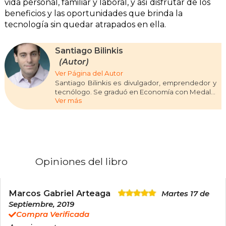
vida personal, familiar y laboral, y así disfrutar de los
beneficios y las oportunidades que brinda la
tecnología sin quedar atrapados en ella.
Santiago Bilinkis
(Autor)
Ver Página del Autor
Santiago Bilinkis es divulgador, emprendedor y
tecnólogo. Se graduó en Economía con Medalla
Ver más
de Oro en la Universidad de San Andrés
(Buenos Aires), realizó estudios de posgrado
con muchos de los más renombrados
científicos del mundo en la Singularity
University, ubicada en una sede de la NASA en
Silicon Valley. Autor de los libros Pasaje al futuro
y Guía para sobrevivir al presente; es columnista
Opiniones del libro
en el programa Todo Pasa, en Infobae y en
LuzuTV, y también uno de los organizadores de
TEDxRíodelaPlata. Es miembro de Mensa y un
referente de la innovación y la divulgación
Marcos Gabriel Arteaga
Martes 17 de
tecnológica, así como del mundo
Septiembre, 2019
emprendedor. Es cofundador de varias
Compra Verificada
empresas tecnológicas, entre ellas Officenet,