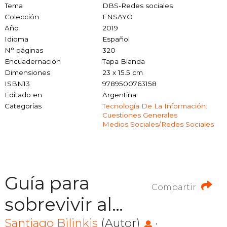
Tema
DBS-Redes sociales
Colección
ENSAYO
Año
2019
Idioma
Español
N° páginas
320
Encuadernación
Tapa Blanda
Dimensiones
23 x 15.5 cm
ISBN13
9789500763158
Editado en
Argentina
Categorías
Tecnología De La Información:
Cuestiones Generales
Medios Sociales/redes Sociales
Guía para
Compartir
sobrevivir al
presente
Santiago Bilinkis
(Autor)
·