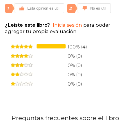
1
2
Esta opinión es útil
No es útil
¿Leíste este libro?
Inicia sesión
para poder
agregar tu propia evaluación
.
100% (4)
0% (0)
0% (0)
0% (0)
0% (0)
Preguntas frecuentes sobre el libro