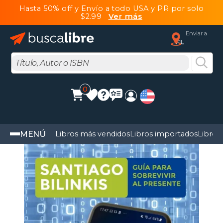
Hasta 50% off y Envío a todo USA y PR por solo
$2.99
Ver más
Enviar a
FL
0
MENÚ
Libros más vendidos
Libros importados
Libros