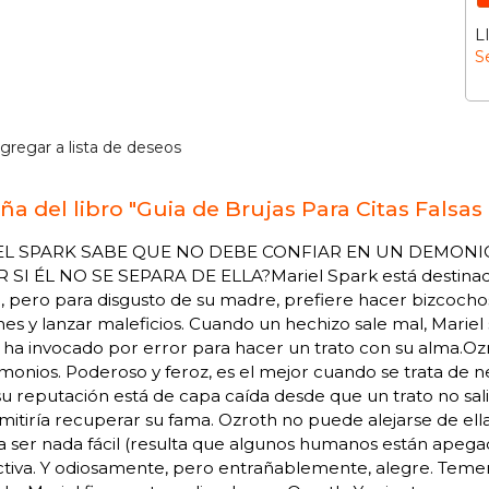
L
S
gregar a lista de deseos
ña del libro "Guia de Brujas Para Citas Fals
EL SPARK SABE QUE NO DEBE CONFIAR EN UN DEMONI
 SI ÉL NO SE SEPARA DE ELLA?Mariel Spark está destinada
a, pero para disgusto de su madre, prefiere hacer bizcocho
es y lanzar maleficios. Cuando un hechizo sale mal, Marie
 ha invocado por error para hacer un trato con su alma.O
monios. Poderoso y feroz, es el mejor cuando se trata de 
u reputación está de capa caída desde que un trato no sali
mitiría recuperar su fama. Ozroth no puede alejarse de ell
a ser nada fácil (resulta que algunos humanos están apegado
ctiva. Y odiosamente, pero entrañablemente, alegre. Teme