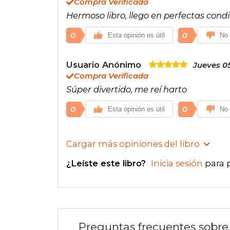
Compra Verificada
Hermoso libro, llego en perfectas condi
0
0
Esta opinión es útil
No 
Usuario Anónimo
Jueves 05
Compra Verificada
Súper divertido, me reí harto
0
0
Esta opinión es útil
No 
Cargar más opiniones del libro
¿Leíste este libro?
Inicia sesión
para 
Preguntas frecuentes sobre 