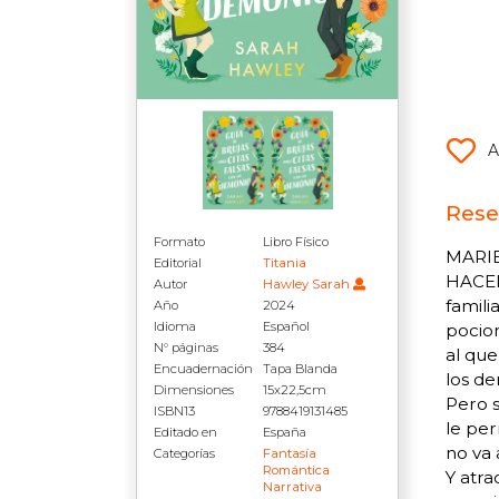
A
Rese
Formato
Libro Físico
MARI
Editorial
Titania
HACER
Autor
Hawley Sarah
famili
Año
2024
Idioma
Español
pocion
N° páginas
384
al que
Encuadernación
Tapa Blanda
los de
Dimensiones
15x22,5cm
Pero s
ISBN13
9788419131485
le per
Editado en
España
no va 
Categorías
Fantasía
Romántica
Y atra
Narrativa