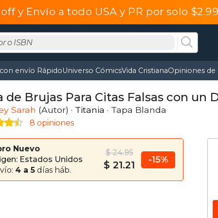
off y Envío a todo USA y PR por solo $2.
 con envío Rápido
Universo Cómics
Vida Cristiana
Opiniones de 
a de Brujas Para Citas Falsas con un
ey Sarah
(Autor) ·
Titania
· Tapa Blanda
8 opiniones
bro Nuevo
$ 24.95
-15%
igen: Estados Unidos
$ 21.21
vío:
4 a 5
días háb.