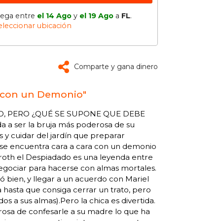
lega entre
el 14 Ago
y
el 19 Ago
a
FL
.
eleccionar ubicación
Comparte y gana dinero
as con un Demonio"
O, PERO ¿QUÉ SE SUPONE QUE DEBE
 a ser la bruja más poderosa de su
s y cuidar del jardín que preparar
l se encuentra cara a cara con un demonio
zroth el Despiadado es una leyenda entre
negociar para hacerse con almas mortales.
ó bien, y llegar a un acuerdo con Mariel
a hasta que consiga cerrar un trato, pero
s a sus almas).Pero la chica es divertida.
rosa de confesarle a su madre lo que ha