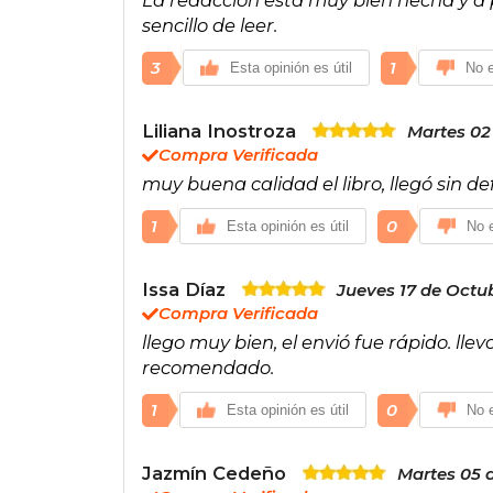
sencillo de leer.
3
1
Esta opinión es útil
No e
Liliana Inostroza
Martes 02 
Compra Verificada
muy buena calidad el libro, llegó sin de
1
0
Esta opinión es útil
No e
Issa Díaz
Jueves 17 de Octu
Compra Verificada
llego muy bien, el envió fue rápido. l
recomendado.
1
0
Esta opinión es útil
No e
Jazmín Cedeño
Martes 05 