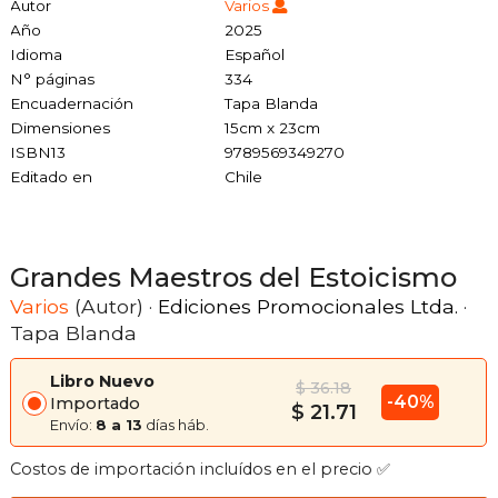
Autor
Varios
Año
2025
Idioma
Español
N° páginas
334
Encuadernación
Tapa Blanda
Dimensiones
15cm x 23cm
ISBN13
9789569349270
Editado en
Chile
Grandes Maestros del Estoicismo
Varios
(Autor) ·
Ediciones Promocionales Ltda.
·
Tapa Blanda
Libro Nuevo
$ 36.18
-40%
Importado
$ 21.71
Envío:
8 a 13
días háb.
Costos de importación incluídos en el precio ✅