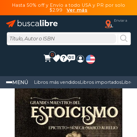
Hasta 50% off y Envío a todo USA y PR por solo
$2.99
Ver más
Enviar a
FL
0
MENÚ
Libros más vendidos
Libros importados
Libros