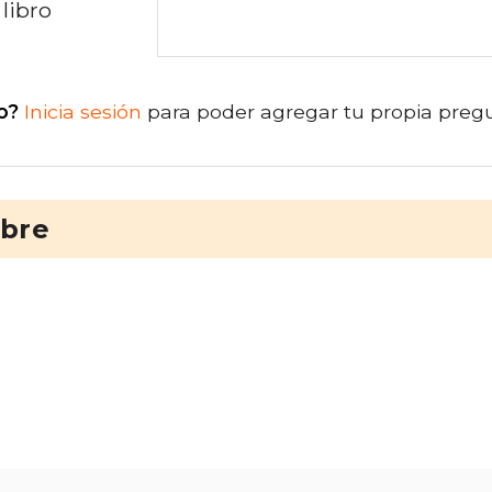
libro
o?
Inicia sesión
para poder agregar tu propia preg
ibre