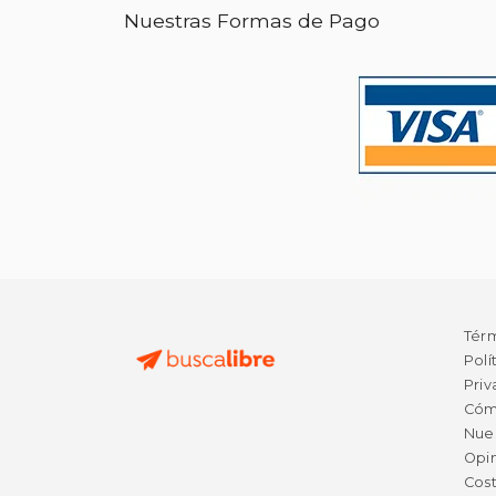
Nuestras Formas de Pago
Tér
Polí
Priv
Cóm
Nue
Opin
Cost