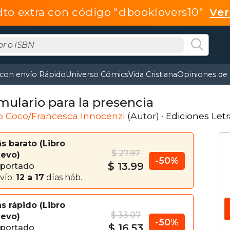
dto extra con código "dbooklovers10"
Ve
 con envío Rápido
Universo Cómics
Vida Cristiana
Opiniones de 
mulario para la presencia
o Coco/Francesca Innocenzi
(Autor) ·
Ediciones Let
s barato
Libro
$ 27.97
evo
-50%
$ 13.99
portado
vío:
12 a 17
días háb.
s rápido
Libro
$ 33.07
evo
-50%
$ 16.53
portado