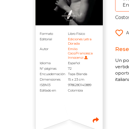
En
Costo
A
Formato
Libro Físico
Editorial
Ediciones Letra
Dorada
Rese
Autor
Emilio
Coco/Francesca
Innocenzi
Un poe
Idioma
Español
vertid
N° páginas
72
oportu
Encuadernación
Tapa Blanda
italia
Dimensiones
15 x 23 cm
ISBN13
9786280140889
Editado en
Colombia