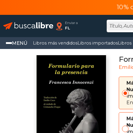
10% 
Enviar a
FL
MENÚ
Libros más vendidos
Libros importados
Libros
For
Emili
Má
Nu
Im
En
Má
Nu
Im