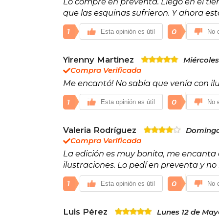
Lo compré en preventa. Llegó en el tie
que las esquinas sufrieron. Y ahora e
1
0
Esta opinión es útil
No e
Yirenny Martinez
Miércoles
Compra Verificada
Me encantó! No sabía que venía con il
1
0
Esta opinión es útil
No e
Valeria Rodríguez
Domingo
Compra Verificada
La edición es muy bonita, me encanta 
ilustraciones. Lo pedí en preventa y no
1
0
Esta opinión es útil
No e
Luis Pérez
Lunes 12 de May