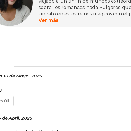
viajado a un sinfín de mundos extraordi
sobre los romances nada vulgares que 
un rato en estos reinos mágicos con el p
libro de una trilogía, marca su debut 
Ver más
furor en redes sociales como TikTok. 
también se recrea en actividades más
en sopas de letras o colorear.
 10 de Mayo, 2025
o
s útil
 de Abril, 2025