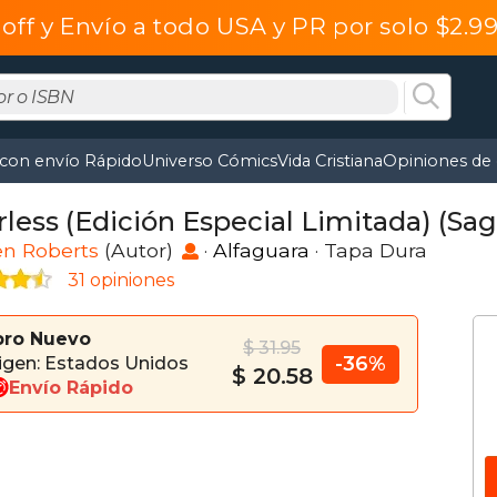
off y Envío a todo USA y PR por solo $2.
 con envío Rápido
Universo Cómics
Vida Cristiana
Opiniones de 
rless (Edición Especial Limitada) (Sa
en Roberts
(Autor)
·
Alfaguara
· Tapa Dura
31 opiniones
bro Nuevo
$ 31.95
-36%
igen: Estados Unidos
$ 20.58
Envío Rápido