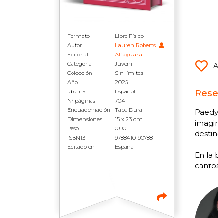
Formato
Libro Físico
Autor
Lauren Roberts
Editorial
Alfaguara
Categoría
Juvenil
A
Colección
Sin límites
Año
2025
Rese
Idioma
Español
N° páginas
704
Encuadernación
Tapa Dura
Paedyn
Dimensiones
15 x 23 cm
imagin
Peso
0.00
destin
ISBN13
9788410190788
Editado en
España
En la 
cantos