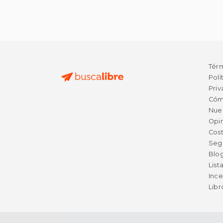
Tér
Polí
Priv
Cóm
Nue
Opin
Cost
Seg
Blo
List
Ince
Lib