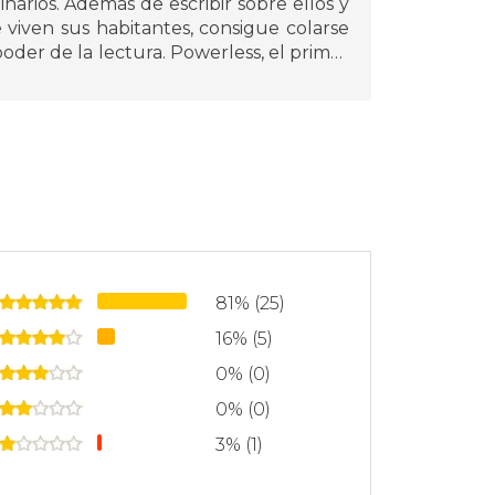
narios. Además de escribir sobre ellos y
viven sus habitantes, consigue colarse
oder de la lectura. Powerless, el primer
como escritora, el cual ha causado gran
Además de vivir en mundos de fantasía,
 mundanas como tejer, buscar palabras
81% (25)
16% (5)
0% (0)
0% (0)
3% (1)