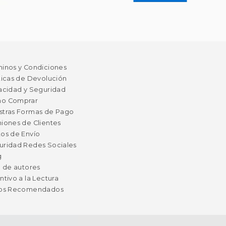
minos y Condiciones
ticas de Devolución
acidad y Seguridad
o Comprar
stras Formas de Pago
iones de Clientes
os de Envío
uridad Redes Sociales
g
a de autores
ntivo a la Lectura
ros Recomendados