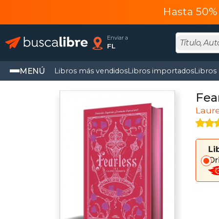
Hasta 50% 
Enviar a
FL
MENÚ
Libros más vendidos
Libros importados
Libros
Fea
Laur
Li
Or