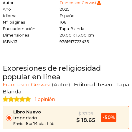
Autor
Francesco Gervasi
Año
2025
Idioma
Español
N° páginas
108
Encuadernación
Tapa Blanda
Dimensiones
20.00 x 13.00 cm
ISBN13
9781917723435
Expresiones de religiosidad
popular en línea
Francesco Gervasi
(Autor) ·
Editorial Teseo
· Tapa
Blanda
1 opinión
Libro Nuevo
$ 37.29
-50%
Importado
$ 18.65
Envío:
9 a 14
días háb.