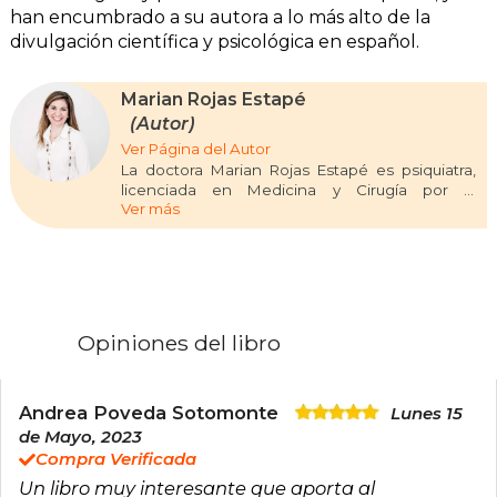
han encumbrado a su autora a lo más alto de la
divulgación científica y psicológica en español.
Marian Rojas Estapé
(Autor)
Ver Página del Autor
La doctora Marian Rojas Estapé es psiquiatra,
licenciada en Medicina y Cirugía por la
Ver más
Universidad de Navarra. Trabaja en el Instituto
Español de Investigaciones Psiquiátricas, en
Madrid. Su labor profesional se centra en el
tratamiento de personas con ansiedad,
depresión, trastornos de personalidad,
trastornos de conducta y en terapias familiares.
Es profesora invitada de la escuela de negocios
Opiniones del libro
IPADE en México. Ha colaborado en varios
proyectos de cooperación y voluntariado fuera
de España.
Andrea Poveda Sotomonte
Lunes 15
Desde 2007 imparte conferencias tanto en
de Mayo, 2023
España como en el extranjero sobre estrés y
Compra Verificada
felicidad, educación, pantalla y redes sociales,
Un libro muy interesante que aporta al
depresión y enfermedades somáticas.