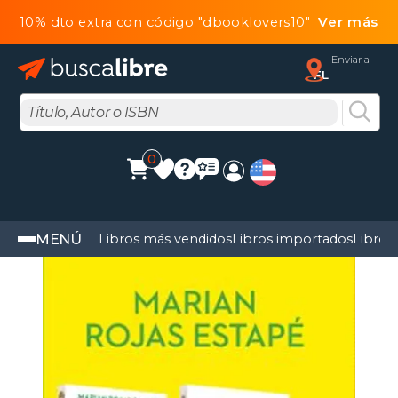
10% dto extra con código "dbooklovers10"
Ver más
Enviar a
FL
0
MENÚ
Libros más vendidos
Libros importados
Libros