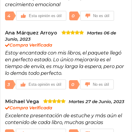
En 2018 ha comenzado un proyecto, ilussio,
crecimiento emocional
sobre emociones, motivación y felicidad en el
mundo empresarial.
4
0
Esta opinión es útil
No es útil
www.marianrojas.com
Ana Márquez Arroyo
Martes 06 de
Junio, 2023
Compra Verificada
Estoy encantada con mis libros, el paquete llegó
en perfecto estado. Lo único mejoraría es el
tiempo de envía, es muy larga la espera, pero por
lo demás todo perfecto.
3
0
Esta opinión es útil
No es útil
Michael Vega
Martes 27 de Junio, 2023
Compra Verificada
Excelente presentación de estuche y más aún el
contenido de cada libro, muchas gracias