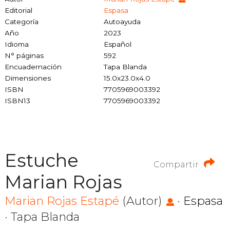
Editorial
Espasa
Categoría
Autoayuda
Año
2023
Idioma
Español
N° páginas
592
Encuadernación
Tapa Blanda
Dimensiones
15.0x23.0x4.0
ISBN
7705969003392
ISBN13
7705969003392
Estuche
Compartir
Marian Rojas
Marian Rojas Estapé
(Autor)
·
Espasa
· Tapa Blanda