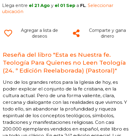
Llega entre
el 21 Ago
y
el 01 Sep
a
FL
.
Seleccionar
ubicación
Agregar a lista de
Comparte y gana
deseos
dinero
Reseña del libro "Esta es Nuestra fe.
Teología Para Quienes no Leen Teología
(24. ª Edición Reelaborada) (Pastoral)"
Uno de los grandes retos para la Iglesia de hoy, es
poder explicar el conjunto de la fe cristiana, en la
cultura actual. Pero de una forma valiente, clara,
cercana y dialogante con las realidades que vivimos. Y
todo ello, sin abandonar la profundidad y riqueza
espiritual de los conceptos teológicos, símbolos,
tradiciones y manifestaciones religiosas. Con casi
200.000 ejemplares vendidos en español, este libro es
ya todo un clásico. En esta 24ª edición especial, Luis