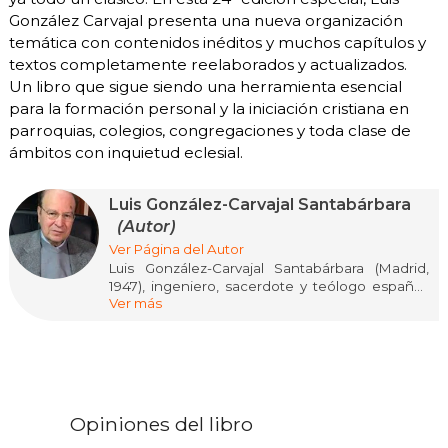
González Carvajal presenta una nueva organización
temática con contenidos inéditos y muchos capítulos y
textos completamente reelaborados y actualizados.
Un libro que sigue siendo una herramienta esencial
para la formación personal y la iniciación cristiana en
parroquias, colegios, congregaciones y toda clase de
ámbitos con inquietud eclesial.
Luis González-Carvajal Santabárbara
(Autor)
Ver Página del Autor
Luis González-Carvajal Santabárbara (Madrid,
1947), ingeniero, sacerdote y teólogo español.
Ver más
Es considerado uno de los autores cristianos
más leídos actualmente en lengua castellana.
Estudió en el Colegio Menesiano de Madrid. En
1969, finalizada su carrera de Ingeniero Superior
de Minas, ingresó en el Seminario Conciliar de
Madrid ordenándose sacerdote en 1974 e
Opiniones del libro
incardinándose en la archidiócesis madrileña.