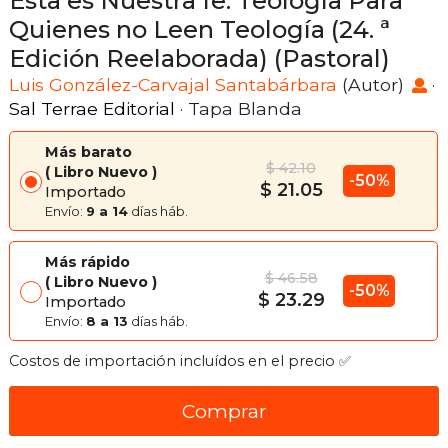
Esta es Nuestra fe. Teología Para
Quienes no Leen Teología (24. ª
Edición Reelaborada) (Pastoral)
Luis González-Carvajal Santabárbara
(Autor)
·
Sal Terrae Editorial
· Tapa Blanda
Más barato
$ 42.10
Libro Nuevo
-50%
$ 21.05
Importado
Envío:
9 a 14
días háb.
Más rápido
$ 46.58
Libro Nuevo
-50%
$ 23.29
Importado
Envío:
8 a 13
días háb.
Costos de importación incluídos en el precio ✅
Comprar