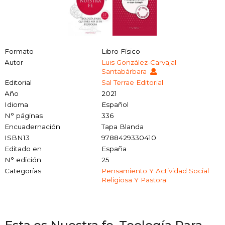
Formato
Libro Físico
Autor
Luis González-Carvajal
Santabárbara
Editorial
Sal Terrae Editorial
Año
2021
Idioma
Español
N° páginas
336
Encuadernación
Tapa Blanda
ISBN13
9788429330410
Editado en
España
N° edición
25
Categorías
Pensamiento Y Actividad Social
Religiosa Y Pastoral