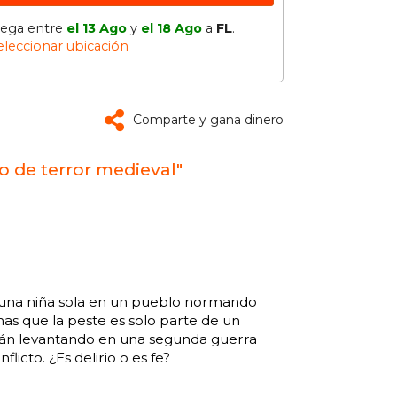
lega entre
el 13 Ago
y
el 18 Ago
a
FL
.
eleccionar ubicación
Comparte y gana dinero
o de terror medieval"
a una niña sola en un pueblo normando
as que la peste es solo parte de un
están levantando en una segunda guerra
icto. ¿Es delirio o es fe?