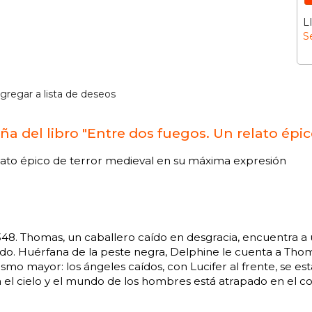
L
S
gregar a lista de deseos
ña del libro "Entre dos fuegos. Un relato épic
lato épico de terror medieval en su máxima expresión
348. Thomas, un caballero caído en desgracia, encuentra 
do. Huérfana de la peste negra, Delphine le cuenta a Thom
ismo mayor: los ángeles caídos, con Lucifer al frente, se 
 el cielo y el mundo de los hombres está atrapado en el confl