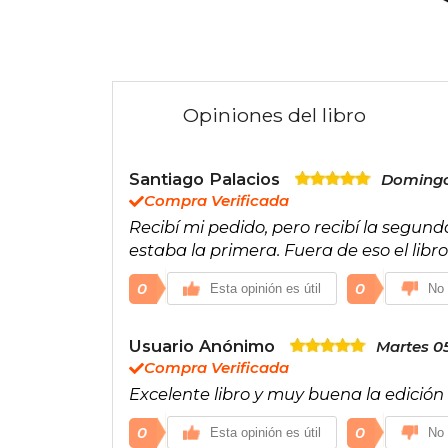
Opiniones del libro
Santiago Palacios
Domingo 
Compra Verificada
Recibí mi pedido, pero recibí la segu
estaba la primera. Fuera de eso el libr
0
0
Esta opinión es útil
No 
Usuario Anónimo
Martes 0
Compra Verificada
Excelente libro y muy buena la edición
0
0
Esta opinión es útil
No 