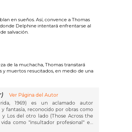
hablan en sueños. Así, convence a Thomas
, donde Delphine intentará enfrentarse al
de salvación.
aleza de la muchacha, Thomas transitará
 y muertos resucitados, en medio de una
)
Ver Página del Autor
rida, 1969) es un aclamado autor
 y fantasía, reconocido por obras como
y Los del otro lado (Those Across the
 vida como "insultador profesional" en
nfluido en su estilo narrativo.