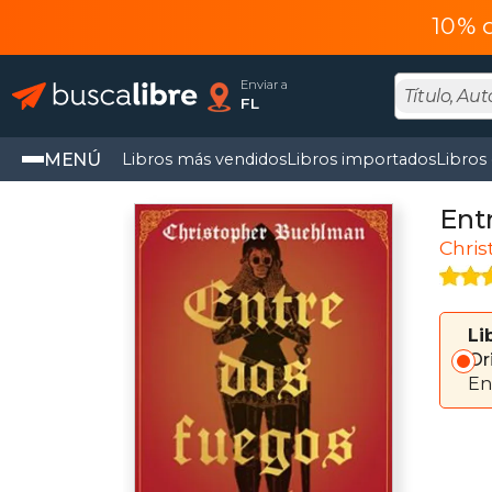
10% 
Enviar a
FL
MENÚ
Libros más vendidos
Libros importados
Libros
Ent
Chri
Li
Or
En