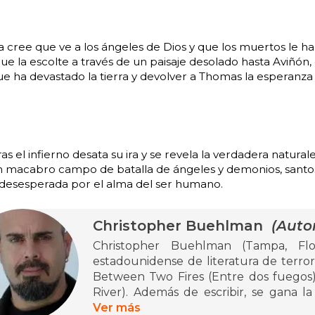
a cree que ve a los ángeles de Dios y que los muertos le 
ue la escolte a través de un paisaje desolado hasta Aviñón
e ha devastado la tierra y devolver a Thomas la esperanza 
as el infierno desata su ira y se revela la verdadera natur
n macabro campo de batalla de ángeles y demonios, santos
 desesperada por el alma del ser humano.
Christopher Buehlman
(Autor
Christopher Buehlman (Tampa, Flo
estadounidense de literatura de terror
Between Two Fires (Entre dos fuegos) 
River). Además de escribir, se gana la
ferias medievales, una profesión que ha i
Ver más