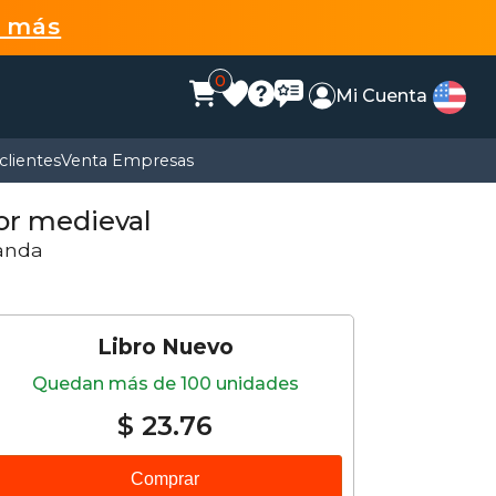
r más
0
Mi Cuenta
clientes
Venta Empresas
ror medieval
anda
Libro Nuevo
Quedan más de 100 unidades
$ 23.76
Comprar