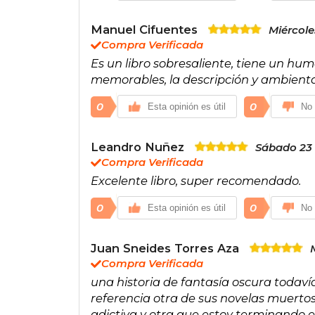
Manuel Cifuentes
Miércole
Compra Verificada
Es un libro sobresaliente, tiene un h
memorables, la descripción y ambient
0
0
Esta opinión es útil
No 
Leandro Nuñez
Sábado 23
Compra Verificada
Excelente libro, super recomendado.
0
0
Esta opinión es útil
No 
Juan Sneides Torres Aza
Compra Verificada
una historia de fantasía oscura todaví
referencia otra de sus novelas muertos
adictiva y otra que estoy terminando e