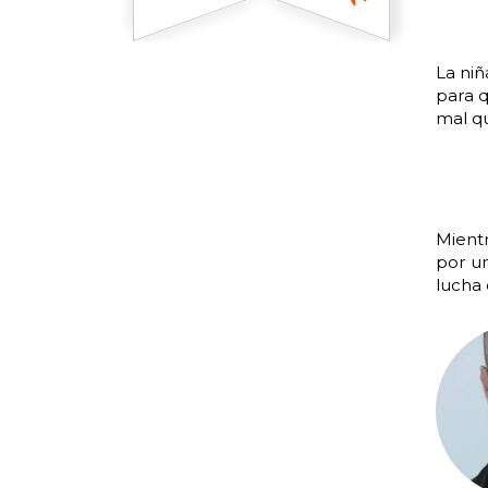
La niñ
para q
mal qu
Mientr
por u
lucha