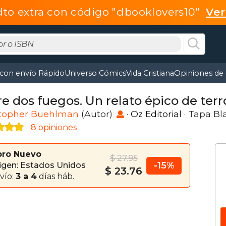
dto extra con código "dbooklovers10"
Ve
 con envío Rápido
Universo Cómics
Vida Cristiana
Opiniones de 
re dos fuegos. Un relato épico de ter
stopher Buehlman
(Autor)
·
Oz Editorial
· Tapa Bl
8 opiniones
bro Nuevo
$ 27.95
-15%
igen: Estados Unidos
$ 23.76
vío:
3 a 4
días háb.