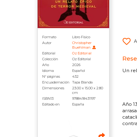
Formato
Libro Físico
A
Autor
Christopher
Buehlman
Editorial
Oz Editorial
Rese
Colección
Oz Editorial
Año
2026
Un re
Idioma
Español
N° páginas
432
Encuadernación
Tapa Blanda
Dimensiones
23.00 x 15.00 x 2.80
cm
ISBN13
9788418431197
Año 1
Editado en
España
arrasa
catacl
contra