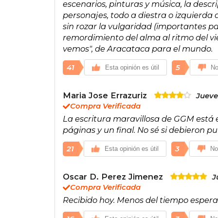
escenarios, pinturas y música, la desc
personajes, todo a diestra o izquierda 
sin rozar la vulgaridad (importantes par
remordimiento del alma al ritmo del vie
vemos", de Aracataca para el mundo.
41
5
Esta opinión es útil
No
Maria Jose Errazuriz
Jueve
Compra Verificada
La escritura maravillosa de GGM está e
páginas y un final. No sé si debieron pub
21
3
Esta opinión es útil
No
Oscar D. Perez Jimenez
J
Compra Verificada
Recibido hoy. Menos del tiempo espera