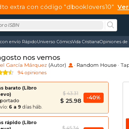
dto extra con código "dbooklovers10"
Ve
 con envío Rápido
Universo Cómics
Vida Cristiana
Opiniones de 
agosto nos vemos
el García Márquez
(Autor)
·
Random House
· Ta
94 opiniones
s barato
Libro
$ 43.31
evo
-40%
$ 25.98
portado
vío:
6 a 9
días háb.
s rápido
Libro
$ 45.34
evo