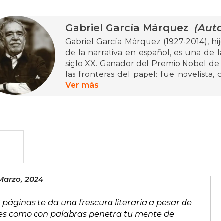
Gabriel García Márquez
(Auto
Gabriel García Márquez (1927-2014), hi
de la narrativa en español, es una de l
siglo XX. Ganador del Premio Nobel de 
las fronteras del papel: fue novelista, c
cine y, sobre todo, un pensador compro
Ver más
su tierra natal y de toda Hispanoaméric
con maestría lo cotidiano y lo fant
desdibujara entre mariposas amarilla
imposible era parte del día a día. Su obr
donde la historia respira, sueña y sangra
Entre sus títulos más emblemáticos fi
no tiene quien le escriba, Crónica de 
Marzo, 2024
laberinto, El amor en los tiempos del 
otros. En 2002 nos abrió la puerta a su 
 páginas te da una frescura literaria a pesar de
se publicaron Todos los cuentos, y, co
tes como con palabras penetra tu mente de
cerrarle el telón, en 2024 vio la luz s