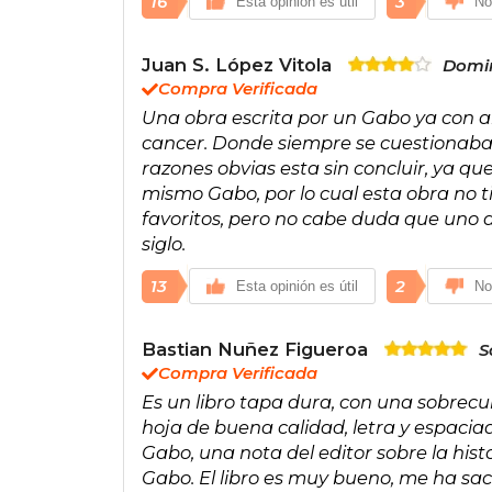
16
3
Esta opinión es útil
No
Juan S. López Vitola
Domin
Compra Verificada
Una obra escrita por un Gabo ya con a
cancer. Donde siempre se cuestionaba s
razones obvias esta sin concluir, ya q
mismo Gabo, por lo cual esta obra no ti
favoritos, pero no cabe duda que uno d
siglo.
13
2
Esta opinión es útil
No
Bastian Nuñez Figueroa
S
Compra Verificada
Es un libro tapa dura, con una sobrecu
hoja de buena calidad, letra y espacia
Gabo, una nota del editor sobre la histo
Gabo. El libro es muy bueno, me ha s