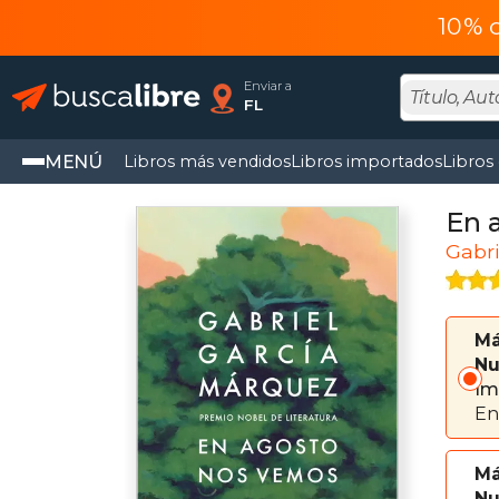
10% 
Enviar a
FL
MENÚ
Libros más vendidos
Libros importados
Libros
En 
Gabri
Má
Nu
Im
En
Má
Nu