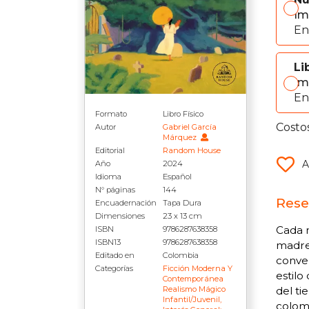
Im
En
Li
Im
En
Formato
Libro Físico
Costo
Autor
Gabriel García
Márquez
Editorial
Random House
A
Año
2024
Idioma
Español
N° páginas
144
Rese
Encuadernación
Tapa Dura
Dimensiones
23 x 13 cm
Cada 
ISBN
9786287638358
ISBN13
9786287638358
madre 
Editado en
Colombia
conver
Categorías
Ficción Moderna Y
estilo
Contemporánea
del ti
Realismo Mágico
Infantil/juvenil,
colom