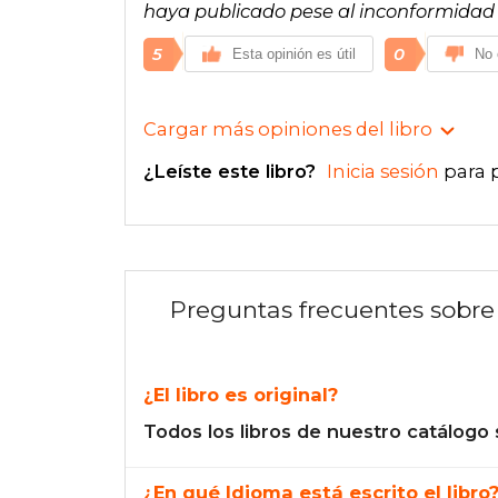
haya publicado pese al inconformidad d
5
0
Esta opinión es útil
No 
Cargar más opiniones del libro
¿Leíste este libro?
Inicia sesión
para 
Preguntas frecuentes sobre 
¿El libro es original?
Todos los libros de nuestro catálogo 
¿En qué Idioma está escrito el libro