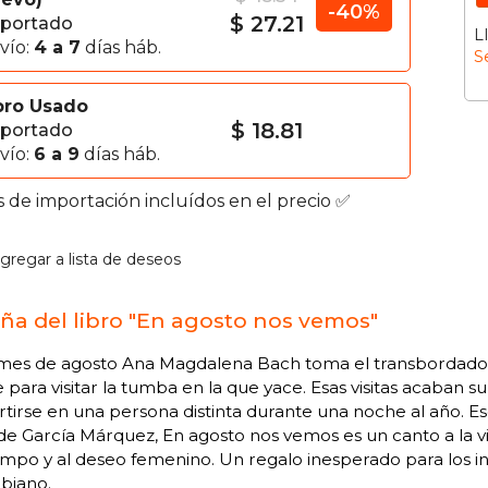
-40%
$ 27.21
portado
L
vío:
4 a 7
días háb.
S
bro Usado
$ 18.81
portado
vío:
6 a 9
días háb.
s de importación incluídos en el precio ✅
gregar a lista de deseos
ña del libro "En agosto nos vemos"
mes de agosto Ana Magdalena Bach toma el transbordador h
para visitar la tumba en la que yace. Esas visitas acaban su
tirse en una persona distinta durante una noche al año. Esc
 de García Márquez, En agosto nos vemos es un canto a la vi
empo y al deseo femenino. Un regalo inesperado para los 
biano.