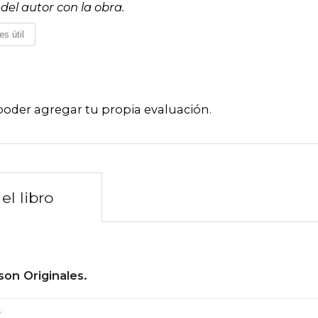
el autor con la obra.
es útil
poder agregar tu propia evaluación
.
el libro
son Originales.
?