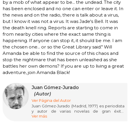
by a mob of what appear to be... the undead. The city
has been enclosed and no one can enter or leave it. In
the news and on the radio, there is talk about a virus,
but I know it was not a virus. It was Jade's Bell. It was
the death knell ring. Reports are starting to come in
from nearby cities where the exact same thing is
happening. If anyone can stop it, it should be me. I am
the chosen one... or so the Great Library said." Will
Amanda be able to find the source of this chaos and
stop the nightmare that has been unleashed as she
battles her own demons? If you are up to living a great
adventure, join Amanda Black!
Juan Gómez-Jurado
(Autor)
Ver Página del Autor
Juan Gómez-Jurado (Madrid, 1977) es periodista
y autor de varias novelas de gran éxito,
Ver más
traducidas a cuarenta lenguas. Las novelas
sobre el universo de Antonia Scott (El paciente,
Cicatriz, Reina Roja, Loba Negra y Rey Blanco,