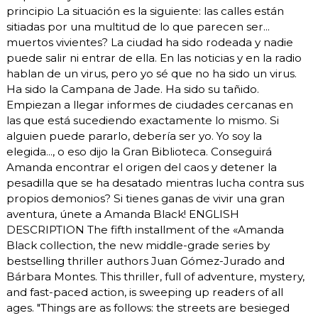
principio La situación es la siguiente: las calles están
sitiadas por una multitud de lo que parecen ser...
muertos vivientes? La ciudad ha sido rodeada y nadie
puede salir ni entrar de ella. En las noticias y en la radio
hablan de un virus, pero yo sé que no ha sido un virus.
Ha sido la Campana de Jade. Ha sido su tañido.
Empiezan a llegar informes de ciudades cercanas en
las que está sucediendo exactamente lo mismo. Si
alguien puede pararlo, debería ser yo. Yo soy la
elegida..., o eso dijo la Gran Biblioteca. Conseguirá
Amanda encontrar el origen del caos y detener la
pesadilla que se ha desatado mientras lucha contra sus
propios demonios? Si tienes ganas de vivir una gran
aventura, únete a Amanda Black! ENGLISH
DESCRIPTION The fifth installment of the «Amanda
Black collection, the new middle-grade series by
bestselling thriller authors Juan Gómez-Jurado and
Bárbara Montes. This thriller, full of adventure, mystery,
and fast-paced action, is sweeping up readers of all
ages. "Things are as follows: the streets are besieged