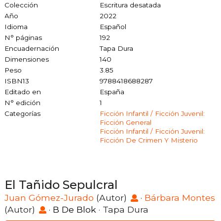
Colección
Escritura desatada
Año
2022
Idioma
Español
N° páginas
192
Encuadernación
Tapa Dura
Dimensiones
140
Peso
3.85
ISBN13
9788418688287
Editado en
España
N° edición
1
Categorías
Ficción Infantil / Ficción Juvenil:
Ficción General
Ficción Infantil / Ficción Juvenil:
Ficción De Crimen Y Misterio
El Tañido Sepulcral
Juan Gómez-Jurado
(Autor)
·
Bárbara Montes
(Autor)
·
B De Blok
· Tapa Dura