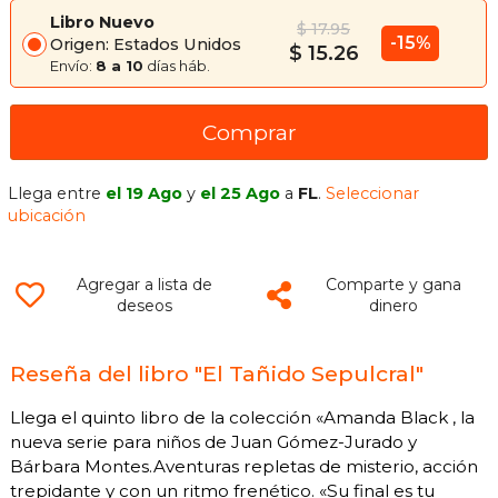
Libro Nuevo
$ 17.95
-15%
Origen: Estados Unidos
$ 15.26
Envío:
8 a 10
días háb.
Comprar
Llega entre
el 19 Ago
y
el 25 Ago
a
FL
.
Seleccionar
ubicación
Agregar a lista de
Comparte y gana
deseos
dinero
Reseña del libro "El Tañido Sepulcral"
Llega el quinto libro de la colección «Amanda Black , la
nueva serie para niños de Juan Gómez-Jurado y
Bárbara Montes.Aventuras repletas de misterio, acción
trepidante y con un ritmo frenético. «Su final es tu