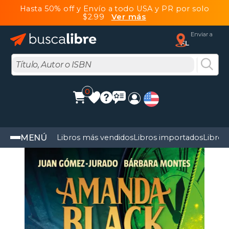
Hasta 50% off y Envío a todo USA y PR por solo
$2.99
Ver más
Enviar a
FL
0
MENÚ
Libros más vendidos
Libros importados
Libros