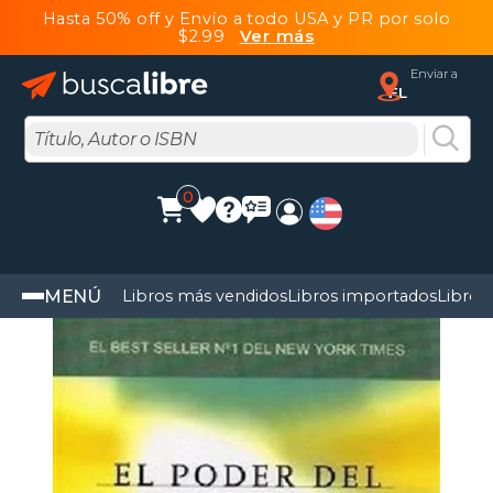
Hasta 50% off y Envío a todo USA y PR por solo
$2.99
Ver más
Enviar a
FL
0
MENÚ
Libros más vendidos
Libros importados
Libros