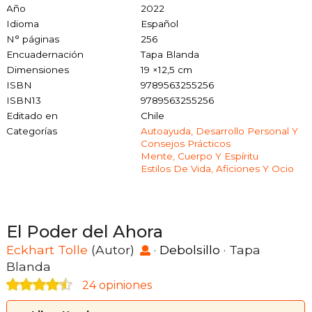
Año
2022
Idioma
Español
N° páginas
256
Encuadernación
Tapa Blanda
Dimensiones
19 ×12,5 cm
ISBN
9789563255256
ISBN13
9789563255256
Editado en
Chile
Categorías
Autoayuda, Desarrollo Personal Y
Consejos Prácticos
Mente, Cuerpo Y Espíritu
Estilos De Vida, Aficiones Y Ocio
El Poder del Ahora
Eckhart Tolle
(Autor)
·
Debolsillo
· Tapa
Blanda
24 opiniones