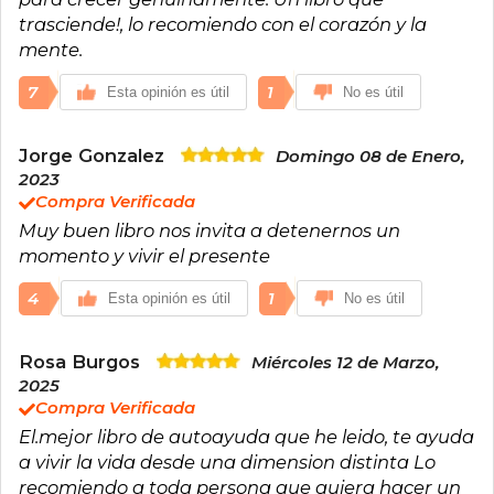
conciencia. Ambas publicaciones han sido
trasciende!, lo recomiendo con el corazón y la
traducidas a numerosos idiomas, alcanzando
millones de lectores y consolidando a Tolle
mente.
como una de las voces más influyentes en la
espiritualidad contemporánea.
7
1
Esta opinión es útil
No es útil
Invitado en diversas ocasiones por el Oprah’s
Book Club y referente habitual en conferencias
internacionales, Tolle ha sido reconocido por su
Jorge Gonzalez
Domingo 08 de Enero,
capacidad para transmitir conceptos complejos
2023
en un lenguaje claro y accesible, transformando
Compra Verificada
la vida de personas de distintas culturas y
generaciones. Actualmente vive en Vancouver,
Muy buen libro nos invita a detenernos un
Canadá, donde continúa ofreciendo charlas,
momento y vivir el presente
libros y programas en línea que inspiran a
quienes buscan cultivar la atención plena, la
4
1
Esta opinión es útil
No es útil
serenidad interior y una conexión más profunda
consigo mismos y con el mundo.
Rosa Burgos
Miércoles 12 de Marzo,
2025
Compra Verificada
El.mejor libro de autoayuda que he leido, te ayuda
a vivir la vida desde una dimension distinta Lo
recomiendo a toda persona que quiera hacer un