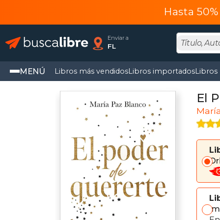
Hasta 50% 
Enviar a
FL
MENÚ
Libros más vendidos
Libros importados
Libros
El 
Marí
Li
Or
Li
Im
En