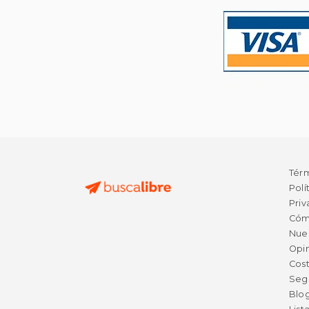
Tér
Polí
Priv
Cóm
Nue
Opin
Cost
Seg
Blo