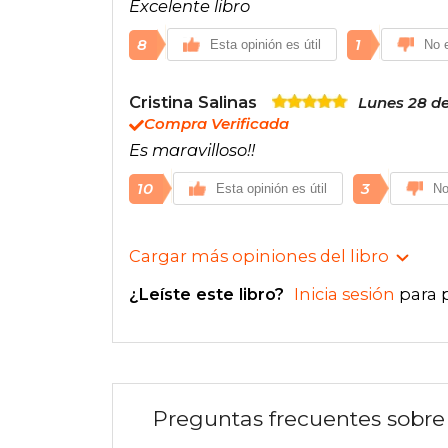
Excelente libro
8
1
Esta opinión es útil
No e
Cristina Salinas
Lunes 28 d
Compra Verificada
Es maravilloso!!
10
3
Esta opinión es útil
No
Cargar más opiniones del libro
¿Leíste este libro?
Inicia sesión
para 
Preguntas frecuentes sobre 