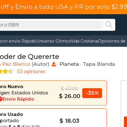
off y Envío a todo USA y PR por solo $2.
 con envío Rápido
Universo Cómics
Vida Cristiana
Opiniones de 
Poder de Quererte
a Paz Blanco
(Autor)
·
Planeta
· Tapa Blanda
53 opiniones
bro Nuevo
$ 40.00
-35%
igen: Estados Unidos
$ 26.00
Envío Rápido
bro Usado
$ 18.03
portado
vío:
5 a 8
días háb.