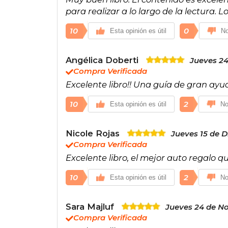
para realizar a lo largo de la lectura.
10
0
Esta opinión es útil
No
Angélica Doberti
Jueves 24
Compra Verificada
Excelente libro!! Una guía de gran ay
10
2
Esta opinión es útil
No
Nicole Rojas
Jueves 15 de D
Compra Verificada
Excelente libro, el mejor auto regalo q
10
2
Esta opinión es útil
No
Sara Majluf
Jueves 24 de N
Compra Verificada