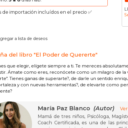
L
s de importación incluídos en el precio ✅
S
gregar a lista de deseos
ña del libro "El Poder de Quererte"
enes que elegir, elígete siempre a ti. Te mereces absolutam
stir. Ámate como eres, reconócete como un milagro de la 
te". Tienes ganas de superarte?, de darle un sentido enriqu
rtaleza y con nuevas herramientas?, de elevarte como pers
iente?
María Paz Blanco
(Autor)
Ver
Mamá de tres niños, Psicóloga, Magís
Coach Certificada, es una de las prin