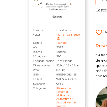
Costo
Formato
Libro Físico
A
Autor
María Paz Blanco
Editorial
Planeta
Rese
Año
2022
Idioma
Español
"Si ti
N° páginas
260
de exi
Encuadernación
Tapa Blanda
querer
Dimensiones
22.9 x 14.7 x 1.5 cm
Peso
0.39 kg.
más fo
ISBN
9789564082455
consc
ISBN13
9789564082455
Editado en
Chile
Categorías
Afirmación
Personal,
Motivación,
Autoestima Y
Actitud Mental
Positiva