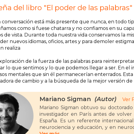
ña del libro "El poder de las palabras"
a conversación está más presente que nunca, en todo tipo
ñamos como si fuese chatarra y no confiamos en su cap
s de vista. Durante toda nuestra vida conservamos la m
er nuevos idiomas, oficios, artes y para demoler estigmas
n realiza
xploración de la fuerza de las palabras para reinterpret
r lo que sentimos y lo que podemos llegar a ser. En el i
sos mentales que sin él permanecerían enterrados. Esta 
adora de cambio y a la búsqueda de la mejor versión de
Mariano Sigman
(Autor)
Ver 
Mariano Sigman obtuvo su doctorado 
investigador en París antes de volver
España. Es un referente internacional
neurociencia y educación, y en neuro
uno de los directores del Human Brai
Ver más