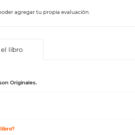
poder agregar tu propia evaluación
.
el libro
son Originales.
?
libro?