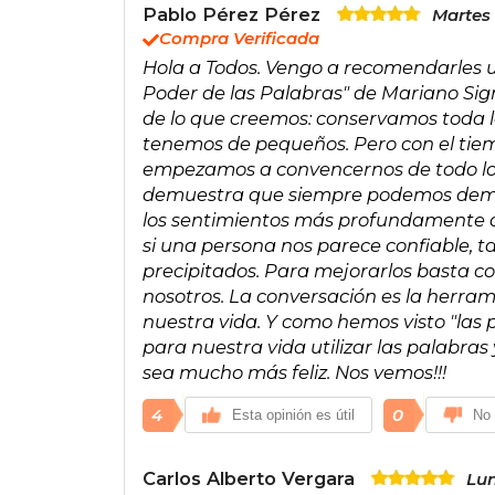
Pablo Pérez Pérez
Martes 
Compra Verificada
Hola a Todos. Vengo a recomendarles un
Poder de las Palabras" de Mariano S
de lo que creemos: conservamos toda 
tenemos de pequeños. Pero con el tie
empezamos a convencernos de todo lo q
demuestra que siempre podemos demole
los sentimientos más profundamente 
si una persona nos parece confiable, t
precipitados. Para mejorarlos basta co
nosotros. La conversación es la herra
nuestra vida. Y como hemos visto "las
para nuestra vida utilizar las palabra
sea mucho más feliz. Nos vemos!!!
4
0
Esta opinión es útil
No 
Carlos Alberto Vergara
Lun