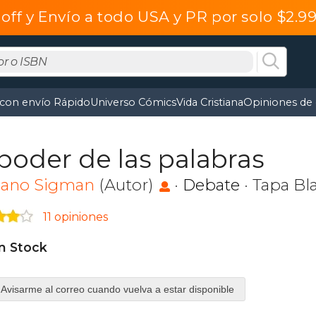
off y Envío a todo USA y PR por solo $2.
 con envío Rápido
Universo Cómics
Vida Cristiana
Opiniones de 
 poder de las palabras
iano Sigman
(Autor)
·
Debate
· Tapa Bl
11 opiniones
in Stock
Avisarme al correo cuando vuelva a estar disponible