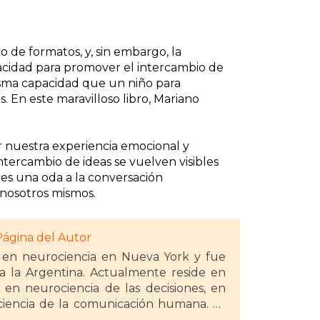
 de formatos, y, sin embargo, la
acidad para promover el intercambio de
isma capacidad que un niño para
. En este maravilloso libro, Mariano
ar nuestra experiencia emocional y
ntercambio de ideas se vuelven visibles
es una oda a la conversación
 nosotros mismos.
Página del Autor
en neurociencia en Nueva York y fue
 a la Argentina. Actualmente reside en
 en neurociencia de las decisiones, en
ciencia de la comunicación humana. Es
n Project, el esfuerzo más vasto del