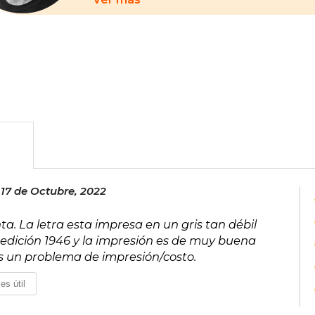
mundo por entender y emular el c
cocineros, ajedrecistas, músicos y a
neurociencia con distintos aspectos de
Además, ha desarrollado una extensa 
incluye columnas en las principales rad
cientos de artículos en distintos medio
en Debate La vida secreta de la mente,
17 de Octubre, 2022
a. La letra esta impresa en un gris tan débil
e edición 1946 y la impresión es de muy buena
es un problema de impresión/costo.
es útil