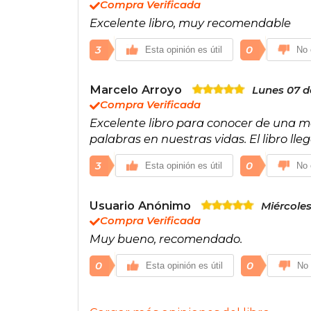
Compra Verificada
Excelente libro, muy recomendable
3
0
Esta opinión es útil
No 
Marcelo Arroyo
Lunes 07 d
Compra Verificada
Excelente libro para conocer de una m
palabras en nuestras vidas. El libro lle
3
0
Esta opinión es útil
No 
Usuario Anónimo
Miércoles
Compra Verificada
Muy bueno, recomendado.
0
0
Esta opinión es útil
No 