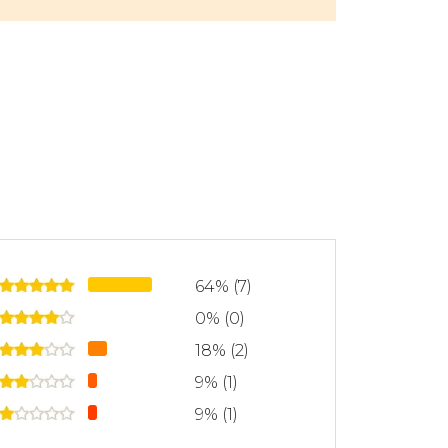
erebro humano. Trabajó con magos,
rtistas plásticos para relacionar la
 la cultura humana.
carrera de divulgación científica que
ios y programas de televisión del país,
s gráficos del exterior. En 2015 publicó
 traducido a una decena de idiomas.
64% (7)
0% (0)
18% (2)
9% (1)
9% (1)