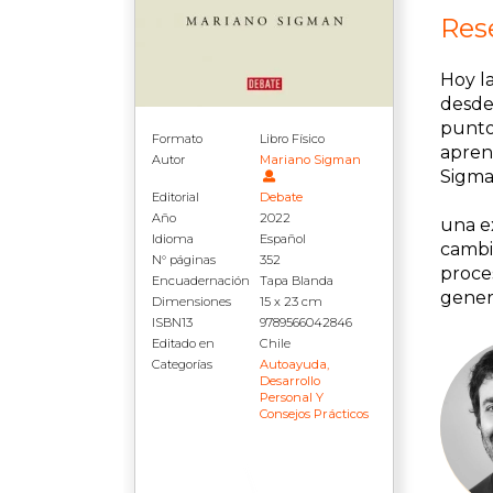
Rese
Hoy l
desde
punto
Formato
Libro Físico
aprend
Autor
Mariano Sigman
Sigma
Editorial
Debate
Año
2022
una e
Idioma
Español
cambia
N° páginas
352
proce
Encuadernación
Tapa Blanda
gener
Dimensiones
15 x 23 cm
ISBN13
9789566042846
Editado en
Chile
Categorías
Autoayuda,
Desarrollo
Personal Y
Consejos Prácticos