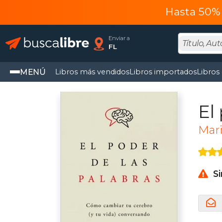
Hasta 50% 
Enviar a
FL
MENÚ
Libros más vendidos
Libros importados
Libros
El
Mar
S