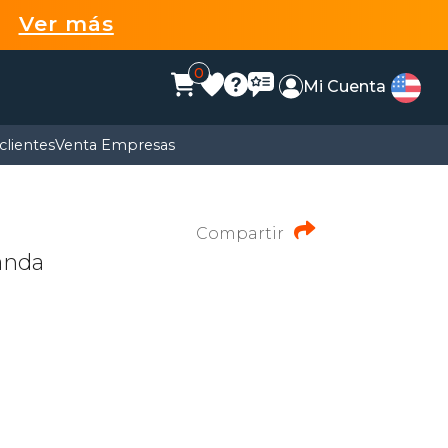
99
Ver más
0
Mi Cuenta
clientes
Venta Empresas
Compartir
anda