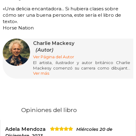
«Una delicia encantadora... Si hubiera clases sobre
cómo ser una buena persona, este sería el libro de
texto».
Horse Nation
Charlie Mackesy
(Autor)
Ver Página del Autor
El artista, ilustrador y autor británico Charlie
Mackesy comenzó su carrera como dibujante
Ver más
de The Spectator, antes de convertirse en
ilustrador de libros para Oxford University Press.
Su obra premiada ha aparecido en libros,
colecciones privadas, galerías y espacios
públicos de todo el mundo.
Opiniones del libro
Adela Mendoza
Miércoles 20 de
Diciembre, 2023