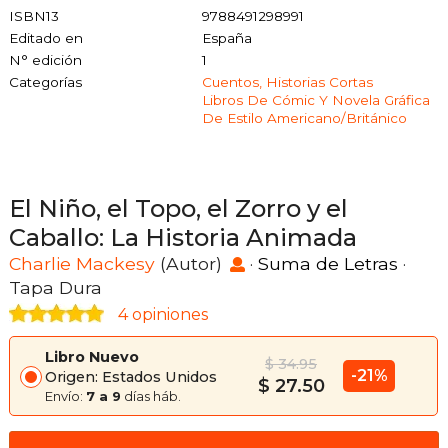
ISBN13
9788491298991
Editado en
España
N° edición
1
Categorías
Cuentos, Historias Cortas
Libros De Cómic Y Novela Gráfica
De Estilo Americano/británico
El Niño, el Topo, el Zorro y el
Caballo: La Historia Animada
Charlie Mackesy
(Autor)
·
Suma de Letras
·
Tapa Dura
4 opiniones
Libro Nuevo
$ 34.95
-21%
Origen: Estados Unidos
$ 27.50
Envío:
7 a 9
días háb.