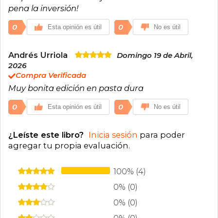
pena la inversión!
0
0
Esta opinión es útil
No es útil
Andrés Urriola
Domingo 19 de Abril,
2026
Compra Verificada
Muy bonita edición en pasta dura
0
0
Esta opinión es útil
No es útil
¿Leíste este libro?
Inicia sesión
para poder
agregar tu propia evaluación
.
100% (4)
0% (0)
0% (0)