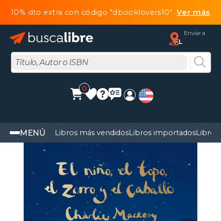
10% dto extra con código "dbooklovers10"
Ver más
Enviar a
FL
0
MENÚ
Libros más vendidos
Libros importados
Libros