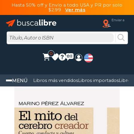
Hasta 50% off y Envío a todo USA y PR por solo
$2.99
Ver más
Enviar a
FL
0
MENÚ
Libros más vendidos
Libros importados
Libros