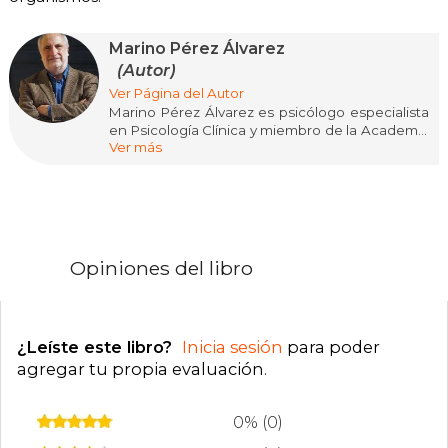
Marino Pérez Álvarez
(Autor)
Ver Página del Autor
Marino Pérez Álvarez es psicólogo especialista
en Psicología Clínica y miembro de la Academia
Ver más
de Psicología de España, y ha sido Catedrático
de Psicología de la Universidad de Oviedo.
También se ha desempeñado como psicólogo
clínico en el ámbito privado, y ha sido psicólogo
escolar en varios centros educativos. Además
de numerosos artículos científicos en revistas
nacionales e internacionales, ha publicado en
Opiniones del libro
Deusto El individuo flotante (2023) y, junto a José
Errasti, Nadie nace en un cuerpo equivocado
(2022).
¿Leíste este libro?
Inicia sesión
para poder
agregar tu propia evaluación
.
0% (0)