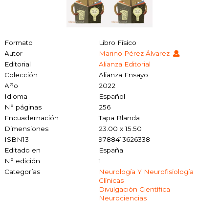
Formato
Libro Físico
Autor
Marino Pérez Álvarez
Editorial
Alianza Editorial
Colección
Alianza Ensayo
Año
2022
Idioma
Español
N° páginas
256
Encuadernación
Tapa Blanda
Dimensiones
23.00 x 15.50
ISBN13
9788413626338
Editado en
España
N° edición
1
Categorías
Neurología Y Neurofisiología
Clínicas
Divulgación Científica
Neurociencias