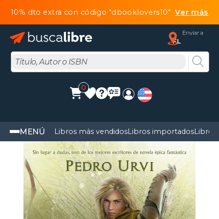
10% dto extra con código "dbooklovers10"
Ver más
Enviar a
FL
0
MENÚ
Libros más vendidos
Libros importados
Libros