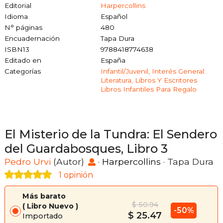
Editorial
Harpercollins
Idioma
Español
N° páginas
480
Encuadernación
Tapa Dura
ISBN13
9788418774638
Editado en
España
Categorías
Infantil/juvenil, Interés General:
Literatura, Libros Y Escritores
Libros Infantiles Para Regalo
El Misterio de la Tundra: El Sendero
del Guardabosques, Libro 3
Pedro Urvi
(Autor)
·
Harpercollins
· Tapa Dura
1 opinión
Más barato
$ 50.94
Libro Nuevo
-50%
$ 25.47
Importado