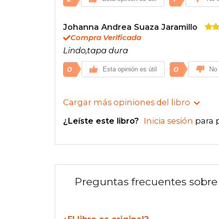
Johanna Andrea Suaza Jaramillo
Compra Verificada
Lindo,tapa dura
0
0
Esta opinión es útil
No 
Cargar más opiniones del libro
¿Leíste este libro?
Inicia sesión
para 
Preguntas frecuentes sobre 
¿El libro es original?