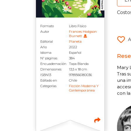
Costo
Formato
Libro Físico
Autor
Frances Hodgson
Burnett
A
Editorial
Planeta
Año
2022
Idioma
Español
Rese
N° páginas
384
Encuadernación
Tapa Blanda
Mary L
Dimensiones
13,5 x 18 cm
Tras s
ISBN13
9789566180036
una im
Editado en
Chile
Categorías
Ficción Moderna Y
acces
Contemporánea
con la