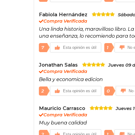
Fabiola Hernández
Sábado 
Compra Verificada
Una linda historia, maravilloso libro. 
una enseñanza, lo recomiendo para to
7
1
Esta opinión es útil
No e
Jonathan Salas
Jueves 09 
Compra Verificada
Bella y economica edicion
2
0
Esta opinión es útil
No 
Mauricio Carrasco
Jueves 
Compra Verificada
Muy buena calidad
2
1
Esta opinión es útil
No e