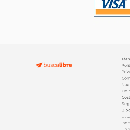
Tér
Polí
Priv
Cóm
Nue
Opin
Cost
Seg
Blo
List
Ince
Lib