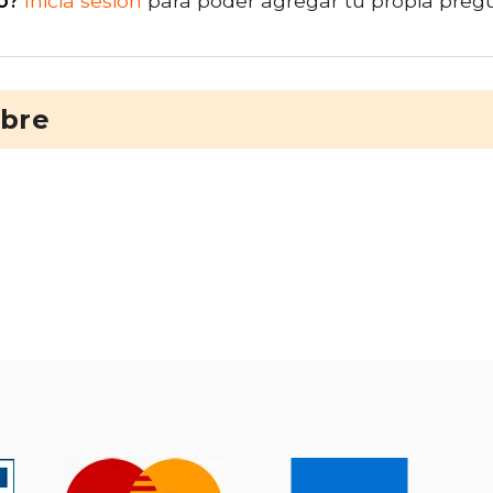
o?
Inicia sesión
para poder agregar tu propia preg
ibre