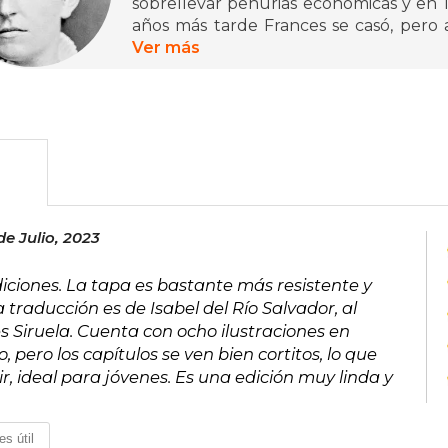
sobrellevar penurias económicas y en 1
años más tarde Frances se casó, pero 
algunas revistas americanas como God
Ver más
Ladies’ Magazine, Scribner’s Monthl
apareció That
Lass O’ Lowrie’s (1877), su primera no
Fauntleroy (1886) la historia que más
popularidad. Estaba dirigida, junto co
(1911), al lector infantil. Esta última se 
de Julio, 2023
ndiciones. La tapa es bastante más resistente y
traducción es de Isabel del Río Salvador, al
s Siruela. Cuenta con ocho ilustraciones en
 pero los capítulos se ven bien cortitos, lo que
ir, ideal para jóvenes. Es una edición muy linda y
es útil