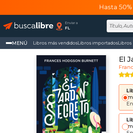
Hasta 50% 
Enviar a
FL
MENÚ
Libros más vendidos
Libros importados
Libros
El J
Fran
Li
Im
En
Li
Im
En