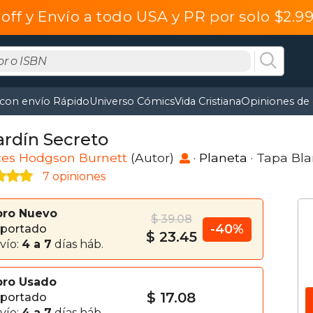
off y Envío a todo USA y PR por solo $2.
 con envío Rápido
Universo Cómics
Vida Cristiana
Opiniones de 
ardín Secreto
ces Hodgson Burnett
(Autor)
·
Planeta
· Tapa Bl
7 opiniones
bro Nuevo
$ 39.08
-40%
portado
$ 23.45
vío:
4 a 7
días háb.
bro Usado
$ 17.08
portado
vío:
4 a 7
días háb.