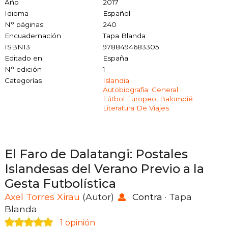
Año
2017
Idioma
Español
N° páginas
240
Encuadernación
Tapa Blanda
ISBN13
9788494683305
Editado en
España
N° edición
1
Categorías
Islandia
Autobiografía: General
Fútbol Europeo, Balompié
Literatura De Viajes
El Faro de Dalatangi: Postales
Islandesas del Verano Previo a la
Gesta Futbolística
Axel Torres Xirau
(Autor)
·
Contra
· Tapa
Blanda
1 opinión