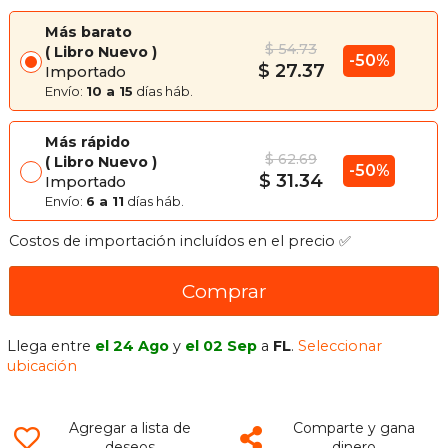
Más barato
$ 54.73
Libro Nuevo
-50%
$ 27.37
Importado
Envío:
10 a 15
días háb.
Más rápido
$ 62.69
Libro Nuevo
-50%
$ 31.34
Importado
Envío:
6 a 11
días háb.
Costos de importación incluídos en el precio ✅
Comprar
Llega entre
el 24 Ago
y
el 02 Sep
a
FL
.
Seleccionar
ubicación
Agregar a lista de
Comparte y gana
deseos
dinero