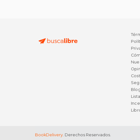
Tér
Polí
Priv
Cóm
Nue
Opin
Cost
Seg
Blo
List
Ince
Lib
BookDelivery
. Derechos Reservados.