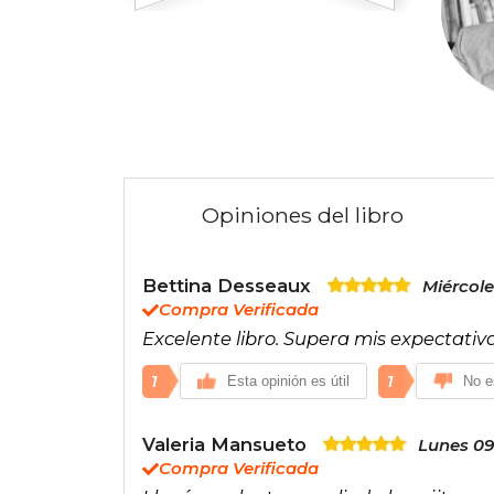
Opiniones del libro
Bettina Desseaux
Miércole
Compra Verificada
Excelente libro. Supera mis expectativa
1
1
Esta opinión es útil
No es
Valeria Mansueto
Lunes 09
Compra Verificada