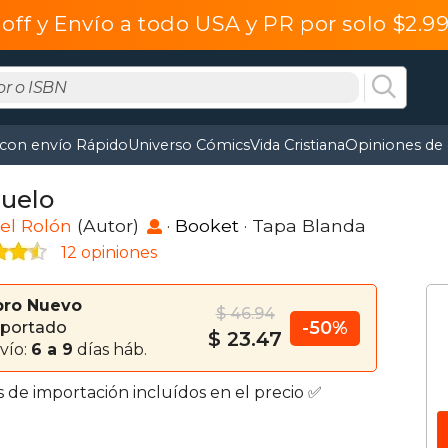
off y Envío a todo USA y PR por solo $2.
 con envío Rápido
Universo Cómics
Vida Cristiana
Opiniones de 
Duelo
el Rolón
(Autor)
·
Booket
· Tapa Blanda
12 opiniones
bro Nuevo
$ 46.94
-50%
portado
$ 23.47
vío:
6 a 9
días háb.
s de importación incluídos en el precio ✅