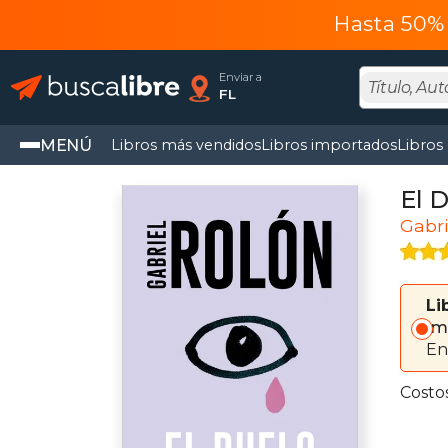
Hasta 50% 
Enviar a
FL
MENÚ
Libros más vendidos
Libros importados
Libros
El 
Gabri
Li
Im
En
Costo