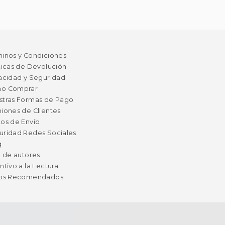
minos y Condiciones
ticas de Devolución
acidad y Seguridad
o Comprar
stras Formas de Pago
iones de Clientes
os de Envío
uridad Redes Sociales
g
a de autores
ntivo a la Lectura
ros Recomendados