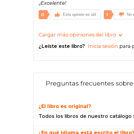
.¡Excelente!
0
1
Esta opinión es útil
No e
Cargar más opiniones del libro
¿Leíste este libro?
Inicia sesión
para 
Preguntas frecuentes sobre 
¿El libro es original?
Todos los libros de nuestro catálogo 
¿En qué Idioma está escrito el libro