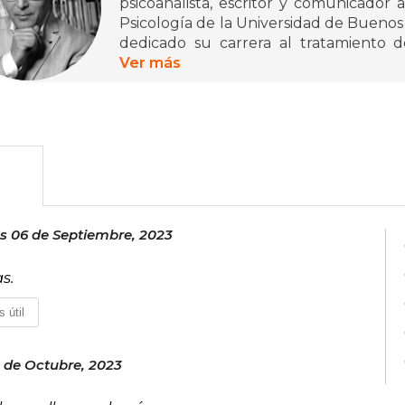
psicoanalista, escritor y comunicador
Psicología de la Universidad de Buenos Ai
dedicado su carrera al tratamiento de
habilidad para acercar temas psicol
Ver más
destacarse en radio, televisión y como au
Entre los libros de Gabriel Rolón destacan
psicológico "Los Padecientes" (2010), 
"Palabras cruzadas" (2024). Además d
Rolón es músico y actor, lo que ref
comunicación emocional, consolidándos
argentina.
s 06 de Septiembre, 2023
s.
 útil
 de Octubre, 2023