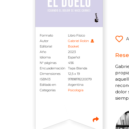
Formato
Libro Físico
A
Autor
Gabriel Rolón
Editorial
Booket
Año
2023
Rese
Idioma
Español
N° páginas
456
Gabrie
Encuadernación
Tapa Blanda
propia
Dimensiones
12,5 x 19
aquell
ISBN13
9789878220079
Editado en
Argentina
recono
Categorías
Psicología
dolor 
siempr