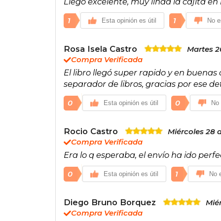
Llegó excelente, muy linda la cajita en
1
1
Esta opinión es útil
No es
Rosa Isela Castro
Martes 2
Compra Verificada
El libro llegó super rapido y en buen
separador de libros, gracias por ese de
0
0
Esta opinión es útil
No 
Rocio Castro
Miércoles 28 
Compra Verificada
Era lo q esperaba, el envío ha ido per
0
1
Esta opinión es útil
No e
Diego Bruno Borquez
Mié
Compra Verificada