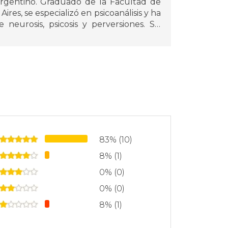
 argentino. Graduado de la Facultad de
res, se especializó en psicoanálisis y ha
 neurosis, psicosis y perversiones. Su
ógicos al público general lo llevó a
tor de libros.
: "Historias de diván" (2014), el thriller
y los recientes "La felicidad" (2024) y
e su labor como psicólogo y escritor,
uerza su compromiso con el arte y la
e como una figura clave en la cultura
83% (10)
8% (1)
0% (0)
0% (0)
8% (1)