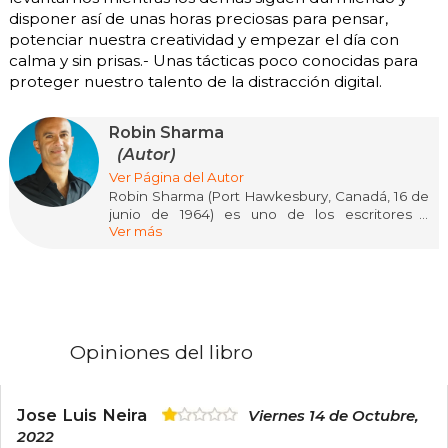
disponer así de unas horas preciosas para pensar,
potenciar nuestra creatividad y empezar el día con
calma y sin prisas.- Unas tácticas poco conocidas para
proteger nuestro talento de la distracción digital.
Robin Sharma
(Autor)
Ver Página del Autor
Robin Sharma (Port Hawkesbury, Canadá, 16 de
junio de 1964) es uno de los escritores y
Ver más
conferencistas más influyentes en liderazgo y
desarrollo personal a nivel mundial. De
ascendencia india, estudió Derecho en la
Schulich School of Law de la Universidad de
Dalhousie y ejerció como abogado hasta los 25
años, cuando decidió abandonar su carrera para
dedicarse por completo a la escritura y la
Opiniones del libro
formación en liderazgo. Su salto a la fama llegó
con El monje que vendió su Ferrari (1997), una
fábula espiritual que se convirtió en un
fenómeno internacional y ha sido traducida a
Jose Luis Neira
Viernes 14 de Octubre,
más de 90 idiomas y dialectos, vendiendo
2022
millones de ejemplares en más de 75 países.