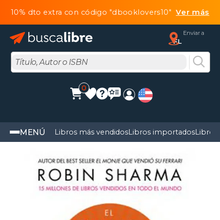
10% dto extra con código "dbooklovers10"
Ver más
Enviar a
FL
0
MENÚ
Libros más vendidos
Libros importados
Libros