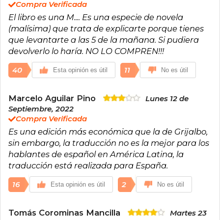
Compra Verificada
El libro es una M.... Es una especie de novela
A lo largo de su carrera, Sharma ha publicado
otros best sellers como El club de las 5 de la
(malísima) que trata de explicarte porque tienes
mañana (2018), El líder que no tenía cargo,
que levantarte a las 5 de la mañana. Si pudiera
Quién llorará cuando mueras, Guía de grandeza,
devolverlo lo haría. NO LO COMPREN!!!
El santo, el surfista y el CEO, y Cartas secretas
del monje que vendió su Ferrari,
40
11
Esta opinión es útil
No es útil
consolidándose como referente en hábitos,
disciplina y transformación personal. Sharma ha
vendido más de 20 millones de libros y ha sido
Marcelo Aguilar Pino
distinguido con reconocimientos como el
Lunes 12 de
Golden Gavel Award de Toastmasters
Septiembre, 2022
International. Elegido entre los cinco mejores
Compra Verificada
expertos en liderazgo global y en el Top 30 de
Es una edición más económica que la de Grijalbo,
Global Gurus Leadership Professionals, su
mensaje ha impactado a líderes, empresarios y
sin embargo, la traducción no es la mejor para los
lectores de todo el mundo.
hablantes de español en América Latina, la
traducción está realizada para España.
16
2
Esta opinión es útil
No es útil
Tomás Corominas Mancilla
Martes 23