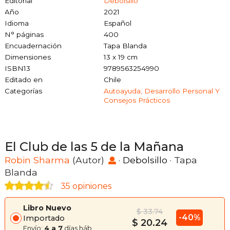
Editorial
Debolsillo
Año
2021
Idioma
Español
N° páginas
400
Encuadernación
Tapa Blanda
Dimensiones
13 x 19 cm
ISBN13
9789563254990
Editado en
Chile
Categorías
Autoayuda, Desarrollo Personal Y
Consejos Prácticos
El Club de las 5 de la Mañana
Robin Sharma
(Autor)
·
Debolsillo
· Tapa
Blanda
35 opiniones
Libro Nuevo
$ 33.74
-40%
Importado
$ 20.24
Envío:
4 a 7
días háb.