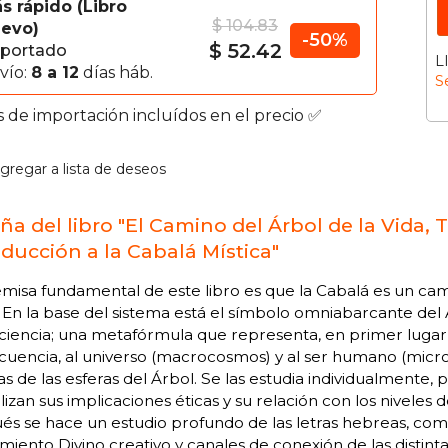
s rápido
Libro
$ 104.83
evo
-50%
$ 52.42
portado
L
vío:
8 a 12
días háb.
S
s de importación incluídos en el precio ✅
gregar a lista de deseos
ña del libro "El Camino del Árbol de la Vida, 
oducción a la Cabalá Mística"
misa fundamental de este libro es que la Cabalá es un cami
 En la base del sistema está el símbolo omniabarcante del 
ciencia; una metafórmula que representa, en primer lugar 
uencia, al universo (macrocosmos) y al ser humano (microc
as de las esferas del Árbol. Se las estudia individualmente, 
lizan sus implicaciones éticas y su relación con los niveles
s se hace un estudio profundo de las letras hebreas, como
iento Divino creativo y canales de conexión de las distinta