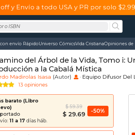
off y Envío a todo USA y PR por solo $2.
 con envío Rápido
Universo Cómics
Vida Cristiana
Opiniones de 
Camino del Árbol de la Vida, Tomo i: 
roducción a la Cabalá Mística
do Madirolas Isasa
(Autor)
·
Equipo Difusor Del L
13 opiniones
s barato
Libro
$ 59.39
evo
-50%
$ 29.69
portado
vío:
11 a 17
días háb.