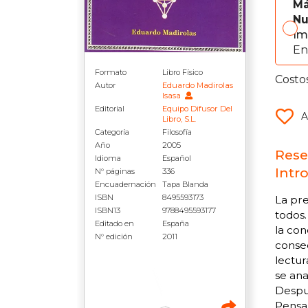
Má
Nu
Im
En
Formato
Libro Físico
Costo
Autor
Eduardo Madirolas
Isasa
Editorial
Equipo Difusor Del
A
Libro, S.L.
Categoría
Filosofía
Año
2005
Rese
Idioma
Español
Intr
N° páginas
336
Encuadernación
Tapa Blanda
ISBN
8495593173
La pre
ISBN13
9788495593177
todos.
Editado en
España
la con
N° edición
2011
consec
lectur
se ana
Despué
Pensam