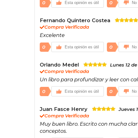
0
0
Esta opinión es útil
No 
Fernando Quintero Costea
Compra Verificada
Excelente
0
0
Esta opinión es útil
No 
Orlando Medel
Lunes 12 de 
Compra Verificada
Un libro para profundizar y leer con 
0
0
Esta opinión es útil
No 
Juan Fasce Henry
Jueves 
Compra Verificada
Muy buen libro. Escrito con mucha clari
conceptos.