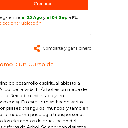
Comprar
lega entre
el 25 Ago
y
el 04 Sep
a
FL
.
eleccionar ubicación
Comparte y gana dinero
Tomo i: Un Curso de
no de desarrollo espiritual abierto a
Árbol de la Vida. El Árbol es un mapa de
a la Deidad manifestada y, en
osmos). En este libro se hacen varias
por pilares, triángulos, mundos, y también
 de la moderna psicología transpersonal.
 los elementos de articulación del
s esferas de Árbol. Se abordan distintos