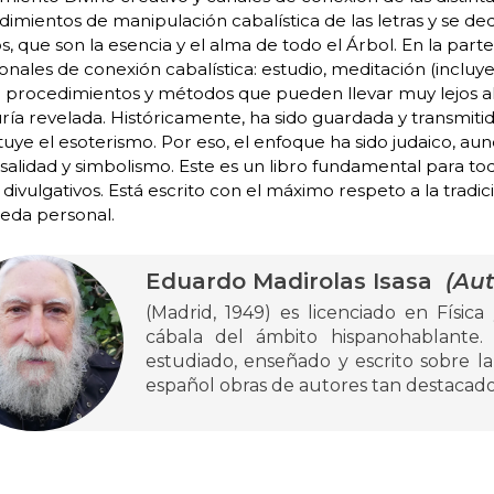
imientos de manipulación cabalística de las letras y se d
s, que son la esencia y el alma de todo el Árbol. En la parte
ionales de conexión cabalística: estudio, meditación (incluy
 procedimientos y métodos que pueden llevar muy lejos al
ría revelada. Históricamente, ha sido guardada y transmitid
tuye el esoterismo. Por eso, el enfoque ha sido judaico, a
salidad y simbolismo. Este es un libro fundamental para tod
 divulgativos. Está escrito con el máximo respeto a la tradic
eda personal.
Eduardo Madirolas Isasa
(Aut
(Madrid, 1949) es licenciado en Física
cábala del ámbito hispanohablante.
estudiado, enseñado y escrito sobre la
español obras de autores tan destacad