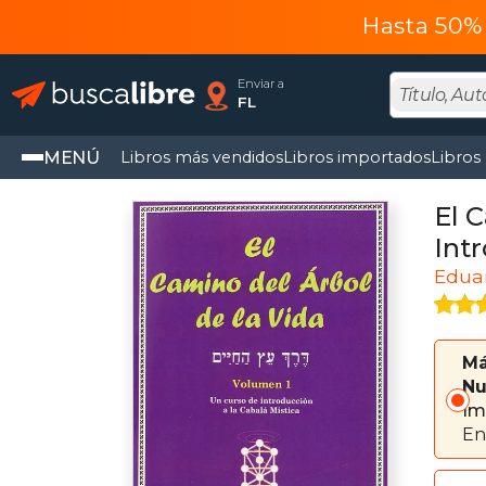
Hasta 50% 
Enviar a
FL
MENÚ
Libros más vendidos
Libros importados
Libros
El 
Int
Eduar
Má
Nu
Im
En