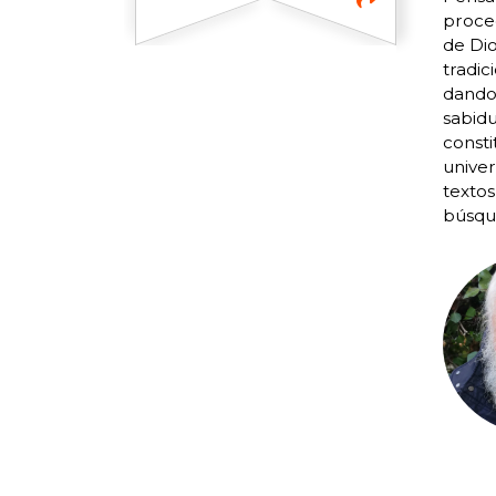
proced
de Dio
tradic
dando
sabidu
consti
univer
textos
búsqu