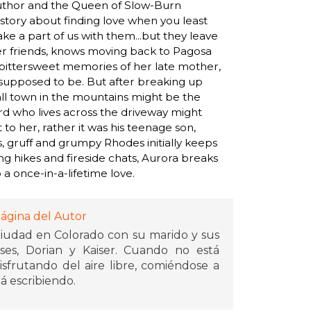
uthor and the Queen of Slow-Burn
story about finding love when you least
ke a part of us with them...but they leave
her friends, knows moving back to Pagosa
f bittersweet memories of her late mother,
't supposed to be. But after breaking up
all town in the mountains might be the
d who lives across the driveway might
 to her, rather it was his teenage son,
rs, gruff and grumpy Rhodes initially keeps
ong hikes and fireside chats, Aurora breaks
a once-in-a-lifetime love.
ágina del Autor
iudad en Colorado con su marido y sus
ses, Dorian y Kaiser. Cuando no está
isfrutando del aire libre, comiéndose a
tá escribiendo.