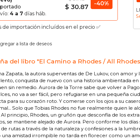
-40%
$ 30.87
portado
L
vío:
4 a 7
días háb.
S
s de importación incluídos en el precio ✅
gregar a lista de deseos
ña del libro "El Camino a Rhodes / All Rhode
a Zapata, la autora superventas de De Lukov, con amor y 
lento, conquista de nuevo con una historia ambientada en 
aen sin remedio. Aurora de la Torre sabe que volver a Pago
lces, no va a ser fácil, pero refugiarse en una pequeña ci
ta para su corazón roto. Y comerse con los ojos a su caser
mal... Solo que Tobias Rhodes no fue realmente quien le alq
Al principio, Rhodes, un gruñón que desconfía de los extra
os, se mantiene alejado de Aurora. Pero conforme los días
 de rutas a través de la naturaleza y confesiones a la lum
 una amistad irrompible no tarda en florecer como un amo