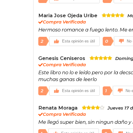
Maria Jose Ojeda Uribe
Ma
Compra Verificada
Hermoso romance a fuego lento. Me e
2
0
Esta opinión es útil
No 
Genesis Ceniseros
Domingo
Compra Verificada
Este libro no lo e leído pero por la de
muchas ganas de leerlo
2
1
Esta opinión es útil
No e
Renata Moraga
Jueves 17 
Compra Verificada
Me llegó super bien, sin ningun daño y