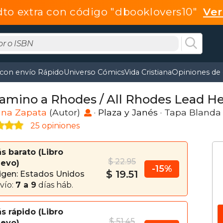
dto extra con código "dbooklovers10"
Ve
 con envío Rápido
Universo Cómics
Vida Cristiana
Opiniones de 
Camino a Rhodes / All Rhodes Lead H
ana Zapata
(Autor)
·
Plaza y Janés
· Tapa Blanda
25 opiniones
s barato
Libro
$ 22.95
evo
-15%
$ 19.51
igen: Estados Unidos
vío:
7 a 9
días háb.
s rápido
Libro
$ 51.45
evo