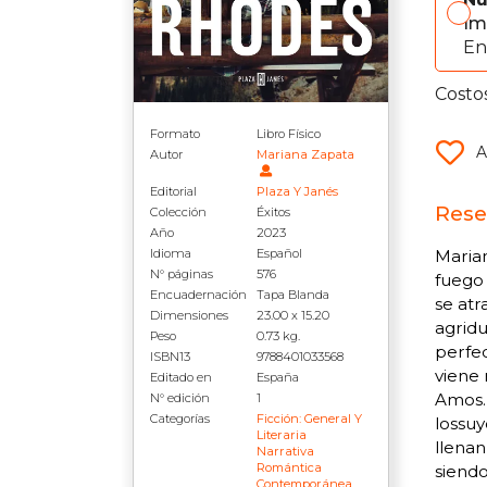
Im
En
Costo
Formato
Libro Físico
A
Autor
Mariana Zapata
Editorial
Plaza Y Janés
Rese
Colección
Éxitos
Año
2023
Idioma
Español
Marian
N° páginas
576
fuego 
Encuadernación
Tapa Blanda
se atr
Dimensiones
23.00 x 15.20
agridu
Peso
0.73 kg.
perfec
ISBN13
9788401033568
viene 
Editado en
España
Amos. 
N° edición
1
Categorías
Ficción: General Y
lossuy
Literaria
llenan
Narrativa
Romántica
siendo
Contemporánea