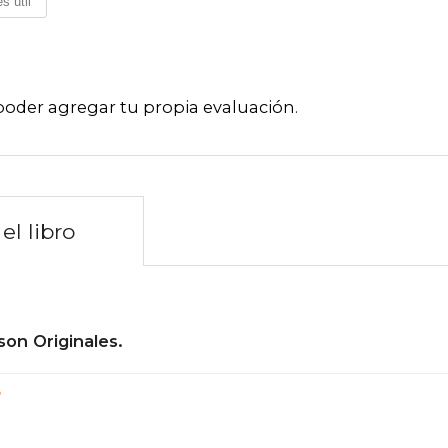
s útil
poder agregar tu propia evaluación
.
el libro
son Originales.
?