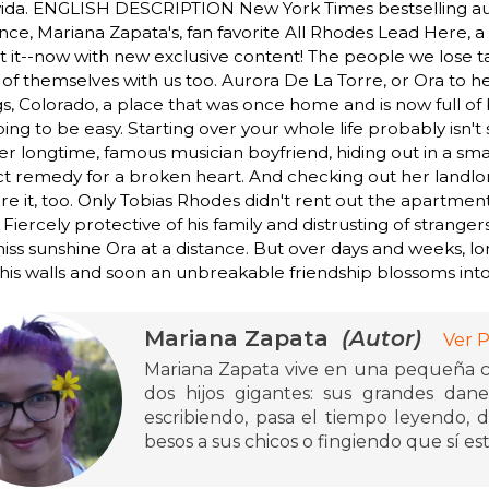
 vida. ENGLISH DESCRIPTION New York Times bestselling a
e, Mariana Zapata's, fan favorite All Rhodes Lead Here, a 
 it--now with new exclusive content! The people we lose ta
 of themselves with us too. Aurora De La Torre, or Ora to 
s, Colorado, a place that was once home and is now full o
going to be easy. Starting over your whole life probably isn
er longtime, famous musician boyfriend, hiding out in a sm
t remedy for a broken heart. And checking out her landlor
ure it, too. Only Tobias Rhodes didn't rent out the apartment
Fiercely protective of his family and distrusting of strange
 miss sunshine Ora at a distance. But over days and weeks, l
is walls and soon an unbreakable friendship blossoms into 
Mariana Zapata
(Autor)
Ver P
Mariana Zapata vive en una pequeña c
dos hijos gigantes: sus grandes dane
escribiendo, pasa el tiempo leyendo, d
besos a sus chicos o fingiendo que sí es