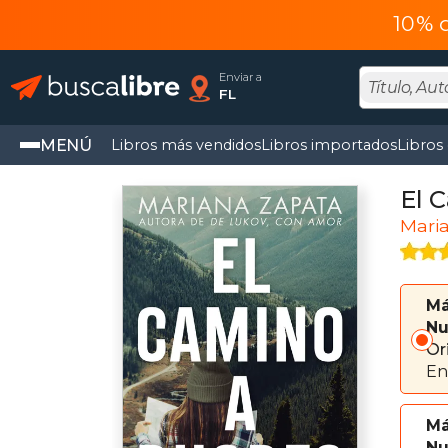
10% 
Enviar a
FL
MENÚ
Libros más vendidos
Libros importados
Libros
El 
Mari
Má
Nu
Or
En
Má
Nu