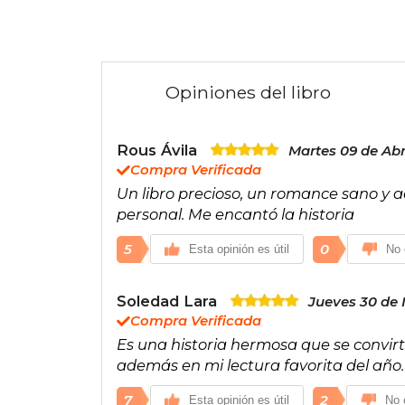
Opiniones del libro
Rous Ávila
Martes 09 de Abr
Compra Verificada
Un libro precioso, un romance sano y 
personal. Me encantó la historia
5
0
Esta opinión es útil
No 
Soledad Lara
Jueves 30 de
Compra Verificada
Es una historia hermosa que se convirtió
además en mi lectura favorita del año.
7
2
Esta opinión es útil
No e