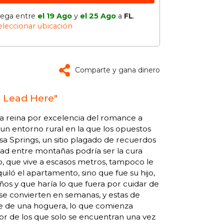
lega entre
el 19 Ago
y
el 25 Ago
a
FL
.
eleccionar ubicación
Comparte y gana dinero
s Lead Here"
la reina por excelencia del romance a
un entorno rural en la que los opuestos
sa Springs, un sitio plagado de recuerdos
udad entre montañas podría ser la cura
o, que vive a escasos metros, tampoco le
uiló el apartamento, sino que fue su hijo,
ños y que haría lo que fuera por cuidar de
 se convierten en semanas, y estas de
bre de una hoguera, lo que comienza
r de los que solo se encuentran una vez