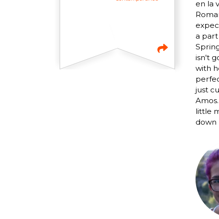
en la
Romanc
expect
a part
Spring
isn't 
with h
perfec
just c
Amos. 
little
down h