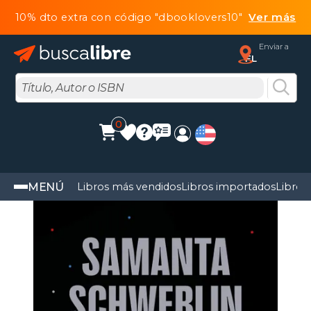
10% dto extra con código "dbooklovers10"
Ver más
Enviar a
FL
0
MENÚ
Libros más vendidos
Libros importados
Libros