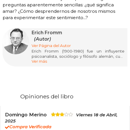
preguntas aparentemente sencillas: ¿qué significa
amar? ¿Cómo desprendernos de nosotros mismos
para experimentar este sentimiento...?
Erich Fromm
(Autor)
Ver Página del Autor
Erich Fromm (1900-1980) fue un influyente
psicoanalista, sociólogo y filósofo alemán, cuya
Ver más
obra abordó la psicología humanista y el análisis
crítico de la sociedad moderna. Formado en la
Escuela de Frankfurt, combinó el marxismo con
el psicoanálisis freudiano, explorando la relación
entre individuo y sociedad. Sus libros han tenido
un impacto duradero en la psicología, la filosofía
y la política, destacándose por su enfoque en la
Opiniones del libro
libertad, el amor y la naturaleza humana.
Entre sus obras más reconocidas se encuentran
El arte de amar (1956), El miedo a la libertad (1941)
Domingo Merino
Viernes 18 de Abril,
y Tener o ser (1976), donde reflexiona sobre el
2025
consumismo y la alienación. Su legado sigue
Compra Verificada
vigente en los debates sobre ética,