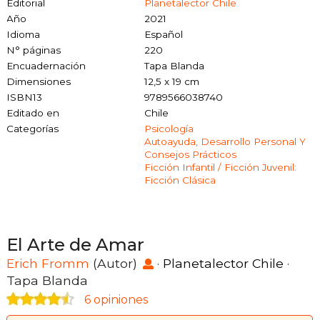
Editorial
Planetalector Chile
Año
2021
Idioma
Español
N° páginas
220
Encuadernación
Tapa Blanda
Dimensiones
12,5 x 19 cm
ISBN13
9789566038740
Editado en
Chile
Categorías
Psicología
Autoayuda, Desarrollo Personal Y
Consejos Prácticos
Ficción Infantil / Ficción Juvenil:
Ficción Clásica
El Arte de Amar
Erich Fromm
(Autor)
·
Planetalector Chile
·
Tapa Blanda
6 opiniones