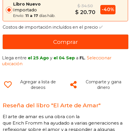
Libro Nuevo
$ 34.50
-40%
Importado
$ 20.70
Envío:
11 a 17
días háb.
Costos de importación incluídos en el precio ✅
Comprar
Llega entre
el 25 Ago
y
el 04 Sep
a
FL
.
Seleccionar
ubicación
Agregar a lista de
Comparte y gana
deseos
dinero
Reseña del libro "El Arte de Amar"
El arte de amar es una obra con la
que Erich Fromm ha ayudado a varias generaciones a
reflexionar sobre el amor y a responder a algunas