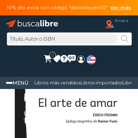
10% dto extra con código "dbooklovers10"
Ver más
Enviar a
FL
0
MENÚ
Libros más vendidos
Libros importados
Libros