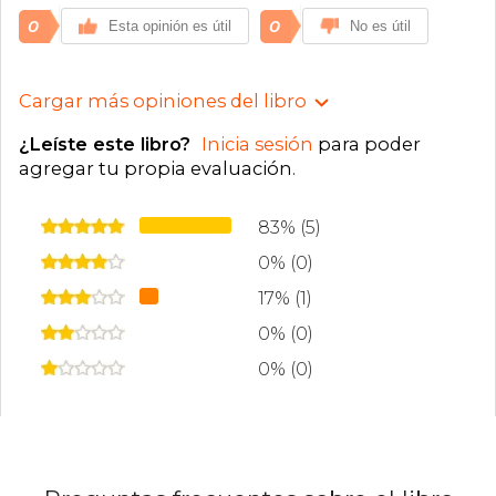
0
0
Esta opinión es útil
No es útil
Cargar más opiniones del libro
¿Leíste este libro?
Inicia sesión
para poder
agregar tu propia evaluación
.
83% (5)
0% (0)
17% (1)
0% (0)
0% (0)