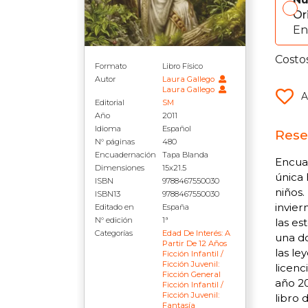
Or
En
Costo
Formato
Libro Físico
Autor
Laura Gallego
Laura Gallego
A
Editorial
SM
Año
2011
Idioma
Español
Rese
N° páginas
480
Encuadernación
Tapa Blanda
Encuad
Dimensiones
15x21.5
única 
ISBN
9788467550030
niños.
ISBN13
9788467550030
invier
Editado en
España
N° edición
1ª
las es
Categorías
Edad De Interés: A
una do
Partir De 12 Años
las le
Ficción Infantil /
Ficción Juvenil:
licenc
Ficción General
año 20
Ficción Infantil /
Ficción Juvenil:
libro 
Fantasía