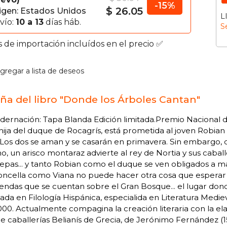
-15%
$ 26.05
igen: Estados Unidos
L
vío:
10 a 13
días háb.
S
s de importación incluídos en el precio ✅
gregar a lista de deseos
ña del libro "Donde los Árboles Cantan"
ernación: Tapa Blanda Edición limitada.Premio Nacional de L
hija del duque de Rocagrís, está prometida al joven Robi
 Los dos se aman y se casarán en primavera. Sin embargo, du
no, un arisco montaraz advierte al rey de Nortia y sus caba
tepas... y tanto Robian como el duque se ven obligados a ma
ncella como Viana no puede hacer otra cosa que esperar su 
yendas que se cuentan sobre el Gran Bosque... el lugar don
iada en Filología Hispánica, especialida en Literatura Medie
00. Actualmente compagina la creación literaria con la ela
de caballerías Belianís de Grecia, de Jerónimo Fernández (1