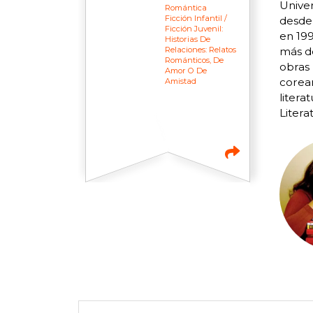
Univer
Romántica
Ficción Infantil /
desde 
Ficción Juvenil:
en 19
Historias De
Relaciones: Relatos
más de
Románticos, De
obras 
Amor O De
corean
Amistad
litera
Litera