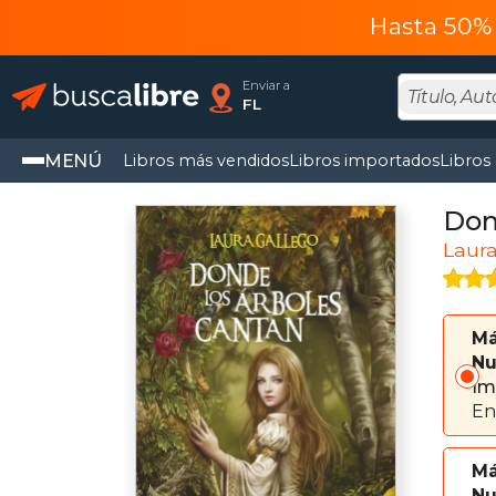
Hasta 50% 
Enviar a
FL
MENÚ
Libros más vendidos
Libros importados
Libros
Don
Laura
Má
Nu
Im
En
Má
Nu