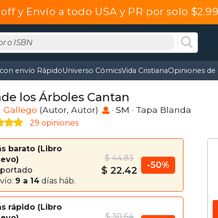
off y Envío a todo USA y PR por solo $2.
 con envío Rápido
Universo Cómics
Vida Cristiana
Opiniones de 
de los Árboles Cantan
 Gallego
(Autor, Autor)
·
SM
· Tapa Blanda
29 opiniones
s barato
Libro
$ 44.83
evo
-50%
$ 22.42
portado
vío:
9 a 14
días háb.
s rápido
Libro
$ 30.64
evo