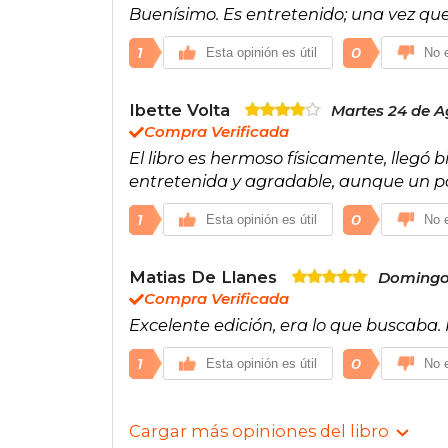
Buenísimo. Es entretenido; una vez que l
1
0
Esta opinión es útil
No e
Ibette Volta
Martes 24 de A
Compra Verificada
El libro es hermoso físicamente, llegó b
entretenida y agradable, aunque un po
1
0
Esta opinión es útil
No e
Matias De Llanes
Domingo 
Compra Verificada
Excelente edición, era lo que buscaba
1
0
Esta opinión es útil
No e
Cargar más opiniones del libro