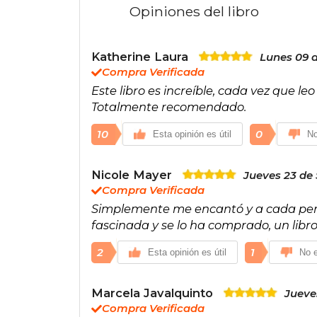
Opiniones del libro
Katherine Laura
Lunes 09 
Compra Verificada
Este libro es increíble, cada vez que l
Totalmente recomendado.
10
0
Esta opinión es útil
No
Nicole Mayer
Jueves 23 de 
Compra Verificada
Simplemente me encantó y a cada per
fascinada y se lo ha comprado, un libro q
2
1
Esta opinión es útil
No e
Marcela Javalquinto
Jueve
Compra Verificada