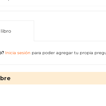
libro
o?
Inicia sesión
para poder agregar tu propia preg
ibre