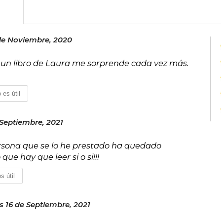
diablo, Donde los árboles cantan, Alas
especialmente, las trilogías Memorias 
En 2011 recibió el Premio Cervantes Chi
2012 fue galardonada con el Premio Nac
de Noviembre, 2020
por su novela Donde los árboles cantan
del Eterno Emperador.
eo un libro de Laura me sorprende cada vez más.
 es útil
Septiembre, 2021
sona que se lo he prestado ha quedado
ue hay que leer si o si!!!
s útil
s 16 de Septiembre, 2021