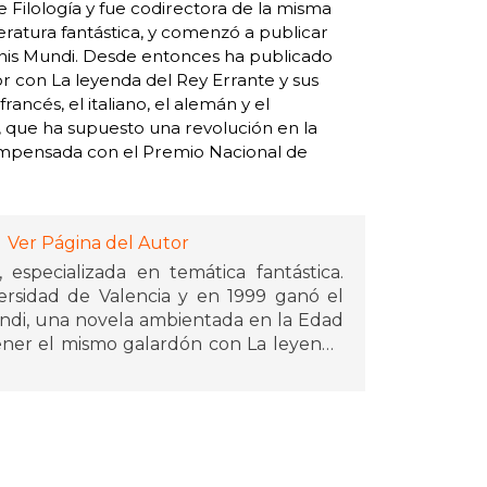
 Filología y fue codirectora de la misma
eratura fantástica, y comenzó a publicar
nis Mundi. Desde entonces ha publicado
r con La leyenda del Rey Errante y sus
francés, el italiano, el alemán y el
, que ha supuesto una revolución en la
recompensada con el Premio Nacional de
Ver Página del Autor
 especializada en temática fantástica.
versidad de Valencia y en 1999 ganó el
ndi, una novela ambientada en la Edad
ener el mismo galardón con La leyenda
ra publicada comprende veintisiete
 infantiles, con más de un millón de
ducciones a dieciséis idiomas, entre los
, el alemán y el japonés. Las obras más
 Crónicas de la Torre, Dos velas para el