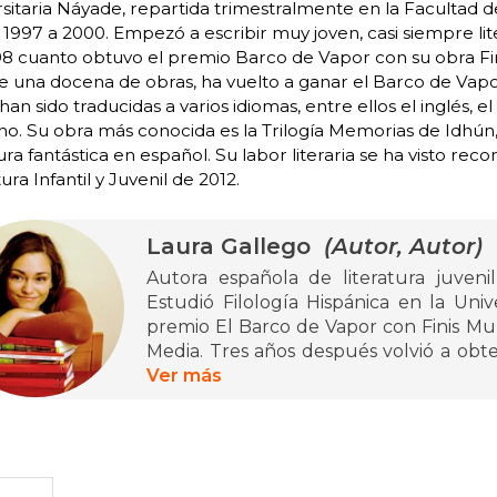
sitaria Náyade, repartida trimestralmente en la Facultad de
1997 a 2000. Empezó a escribir muy joven, casi siempre lit
98 cuanto obtuvo el premio Barco de Vapor con su obra Fi
 una docena de obras, ha vuelto a ganar el Barco de Vapo
han sido traducidas a varios idiomas, entre ellos el inglés, el 
o. Su obra más conocida es la Trilogía Memorias de Idhún
tura fantástica en español. Su labor literaria se ha visto 
tura Infantil y Juvenil de 2012.
Laura Gallego
(Autor, Autor)
Autora española de literatura juvenil,
Estudió Filología Hispánica en la Uni
premio El Barco de Vapor con Finis Mu
Media. Tres años después volvió a obt
del Rey Errante. Actualmente su ob
Ver más
novelas juveniles y algunos cuentos
ejemplares vendidos sólo en España y tra
que se encuentran el inglés, el francés
populares entre los jóvenes lectores son