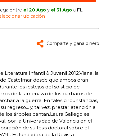
lega entre
el 20 Ago
y
el 31 Ago
a
FL
.
eleccionar ubicación
Comparte y gana dinero
iteratura Infantil & Juvenil 2012.Viana, la
an de Castelmar desde que ambos eran
rante los festejos del solsticio de
lleros de la amenaza de los bárbaros de
rchar a la guerra. En tales circunstancias,
regreso... y, tal vez, prestar atención a
de los árboles cantan.Laura Gallego es
val, por la Universidad de Valencia en el
boración de su tesis doctoral sobre el
579). Es fundadora de la Revista