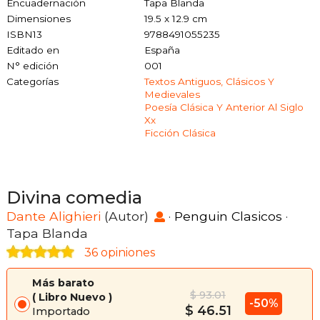
Encuadernación
Tapa Blanda
Dimensiones
19.5 x 12.9 cm
ISBN13
9788491055235
Editado en
España
N° edición
001
Categorías
Textos Antiguos, Clásicos Y
Medievales
Poesía Clásica Y Anterior Al Siglo
Xx
Ficción Clásica
Divina comedia
Dante Alighieri
(Autor)
·
Penguin Clasicos
·
Tapa Blanda
36 opiniones
Más barato
$ 93.01
Libro Nuevo
-50%
$ 46.51
Importado