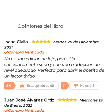
pensamiento medieval al renacentista. Es
considerada la obra maestra de la literatura
italiana y una de las cumbres de la literatura
universal. En italiano es conocido como "el
Poeta Supremo". A Dante también se le llama el
"Padre del idioma" italiano. Participó
Opiniones del libro
activamente en las luchas políticas de su
tiempo, por lo cual fue desterrado de su ciudad
natal. Fue un activo defensor de la unidad
italiana. Escribió varios tratados en latín sobre
Isaac Civilo
Martes 28 de Diciembre,
literatura, política y filosofía.
2021
Compra Verificada
No es una edición de lujo, pero sí lo
suficientemente seria y con una traducción de
nivel adecuado. Perfecta para abrir el apetito de
un lector ávido.
34
1
Esta opinión es útil
No es útil
Juan José Álvarez Ortiz
Miércoles 19
de Enero, 2022
Compra Verificada