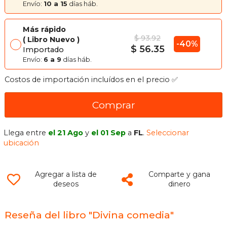
Envío:
10 a 15
días háb.
Más rápido
$ 93.92
Libro Nuevo
-40%
$ 56.35
Importado
Envío:
6 a 9
días háb.
Costos de importación incluídos en el precio ✅
Comprar
Llega entre
el 21 Ago
y
el 01 Sep
a
FL
.
Seleccionar
ubicación
Agregar a lista de
Comparte y gana
deseos
dinero
Reseña del libro "Divina comedia"