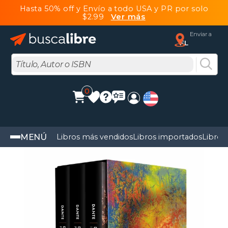
Hasta 50% off y Envío a todo USA y PR por solo
$2.99
Ver más
Enviar a
FL
0
MENÚ
Libros más vendidos
Libros importados
Libros