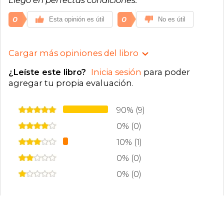
0
0
Esta opinión es útil
No es útil
Cargar más opiniones del libro
¿Leíste este libro?
Inicia sesión
para poder
agregar tu propia evaluación
.
90% (9)
0% (0)
10% (1)
0% (0)
0% (0)