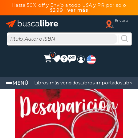
Hasta 50% off y Envío a todo USA y PR por solo
$2.99
Ver más
Enviar a
FL
0
MENÚ
Libros más vendidos
Libros importados
Libros