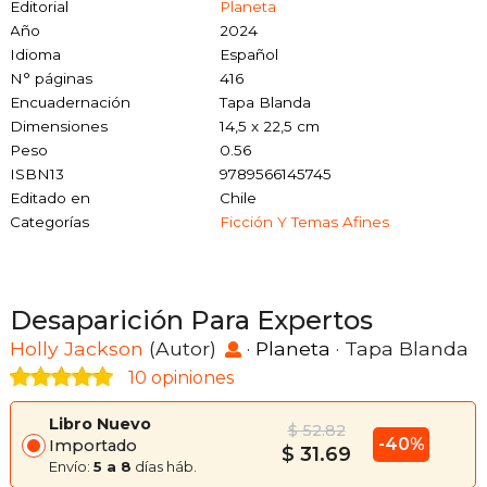
Editorial
Planeta
Año
2024
Idioma
Español
N° páginas
416
Encuadernación
Tapa Blanda
Dimensiones
14,5 x 22,5 cm
Peso
0.56
ISBN13
9789566145745
Editado en
Chile
Categorías
Ficción Y Temas Afines
Desaparición Para Expertos
Holly Jackson
(Autor)
·
Planeta
· Tapa Blanda
10 opiniones
Libro Nuevo
$ 52.82
-40%
Importado
$ 31.69
Envío:
5 a 8
días háb.