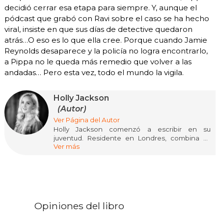
decidió cerrar esa etapa para siempre. Y, aunque el
pódcast que grabó con Ravi sobre el caso se ha hecho
viral, insiste en que sus días de detective quedaron
atrás…O eso es lo que ella cree. Porque cuando Jamie
Reynolds desaparece y la policía no logra encontrarlo,
a Pippa no le queda más remedio que volver a las
andadas… Pero esta vez, todo el mundo la vigila.
Holly Jackson
(Autor)
Ver Página del Autor
Holly Jackson comenzó a escribir en su
juventud. Residente en Londres, combina su
Ver más
pasión por la escritura con los videojuegos y los
documentales de crímenes. Su novela debut,
"Asesinato para principiantes", fue un éxito del
The New York Times, seguida de "Desaparición
para expertos" y "Venganza para víctimas", de la
trilogía "A Good Girl's Guide to Murder"
Opiniones del libro