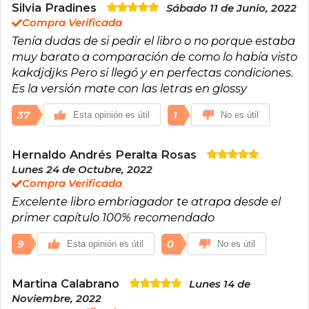
sobrenaturales, ha explorado con éxito otros
Silvia Pradines
Sábado 11 de Junio, 2022
géneros como el misterio, la ciencia ficción y la
Compra Verificada
novela adulta, esta última bajo el seudónimo J.
Tenía dudas de si pedir el libro o no porque estaba
Lynn. Entre sus obras más celebradas destacan
muy barato a comparación de como lo había visto
las sagas Elementos Oscuros, Cazadora de
Hadas y Frigid, además de novelas
kakdjdjks Pero si llegó y en perfectas condiciones.
autoconclusivas como Cursed o Nunca digas
Es la versión mate con las letras en glossy
siempre. Con múltiples premios y millones de
ejemplares vendidos, Armentrout sigue
37
1
Esta opinión es útil
No es útil
dominando las listas de más vendidos con cada
publicación.
Hernaldo Andrés Peralta Rosas
Lunes 24 de Octubre, 2022
Compra Verificada
Excelente libro embriagador te atrapa desde el
primer capítulo 100% recomendado
9
0
Esta opinión es útil
No es útil
Martina Calabrano
Lunes 14 de
Noviembre, 2022