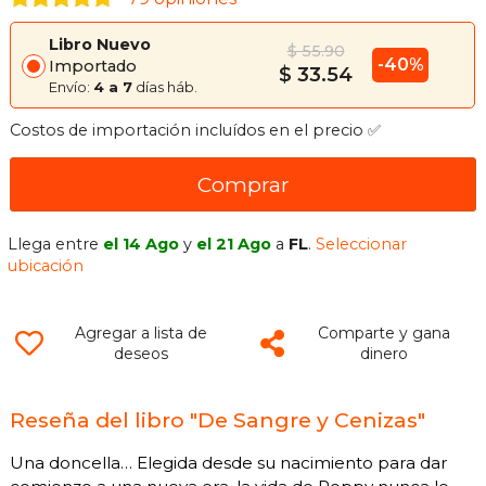
Libro Nuevo
$ 55.90
-40%
Importado
$ 33.54
Envío:
4 a 7
días háb.
Costos de importación incluídos en el precio ✅
Comprar
Llega entre
el 14 Ago
y
el 21 Ago
a
FL
.
Seleccionar
ubicación
Agregar a lista de
Comparte y gana
deseos
dinero
Reseña del libro "De Sangre y Cenizas"
Una doncella… Elegida desde su nacimiento para dar