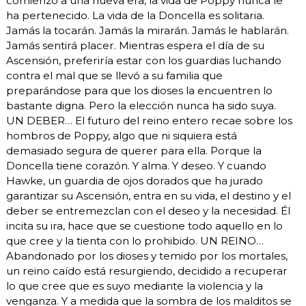
comienzo a una nueva era, la vida de Poppy nunca le
ha pertenecido. La vida de la Doncella es solitaria.
Jamás la tocarán. Jamás la mirarán. Jamás le hablarán.
Jamás sentirá placer. Mientras espera el día de su
Ascensión, preferiría estar con los guardias luchando
contra el mal que se llevó a su familia que
preparándose para que los dioses la encuentren lo
bastante digna. Pero la elección nunca ha sido suya.
UN DEBER… El futuro del reino entero recae sobre los
hombros de Poppy, algo que ni siquiera está
demasiado segura de querer para ella. Porque la
Doncella tiene corazón. Y alma. Y deseo. Y cuando
Hawke, un guardia de ojos dorados que ha jurado
garantizar su Ascensión, entra en su vida, el destino y el
deber se entremezclan con el deseo y la necesidad. Él
incita su ira, hace que se cuestione todo aquello en lo
que cree y la tienta con lo prohibido. UN REINO…
Abandonado por los dioses y temido por los mortales,
un reino caído está resurgiendo, decidido a recuperar
lo que cree que es suyo mediante la violencia y la
venganza. Y a medida que la sombra de los malditos se