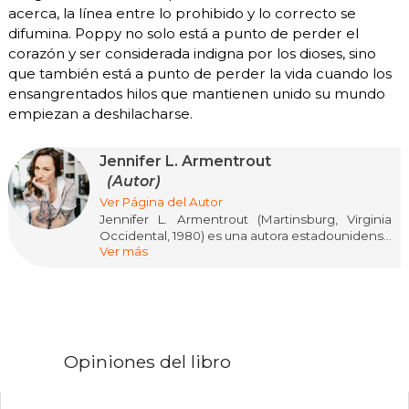
acerca, la línea entre lo prohibido y lo correcto se
difumina. Poppy no solo está a punto de perder el
corazón y ser considerada indigna por los dioses, sino
que también está a punto de perder la vida cuando los
ensangrentados hilos que mantienen unido su mundo
empiezan a deshilacharse.
Jennifer L. Armentrout
(Autor)
Ver Página del Autor
Jennifer L. Armentrout (Martinsburg, Virginia
Occidental, 1980) es una autora estadounidense
Ver más
superventas, especializada en fantasía
paranormal y young adult. Sus sagas Lux y
Covenant la catapultaron a la fama mundial.
Desde pequeña soñó con ser escritora,
redactando relatos incluso en clase de álgebra.
En 2011, logró el reconocimiento con Obsidian y
Mestiza, que debutaron en la lista del New York
Opiniones del libro
Times.
Maestra del romance con elementos