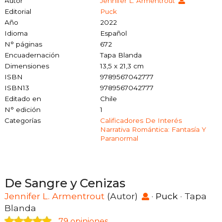
Autor
Jennifer L. Armentrout
Editorial
Puck
Año
2022
Idioma
Español
N° páginas
672
Encuadernación
Tapa Blanda
Dimensiones
13,5 x 21,3 cm
ISBN
9789567042777
ISBN13
9789567042777
Editado en
Chile
N° edición
1
Categorías
Calificadores De Interés
Narrativa Romántica: Fantasía Y
Paranormal
De Sangre y Cenizas
Jennifer L. Armentrout
(Autor)
·
Puck
· Tapa
Blanda
79 opiniones