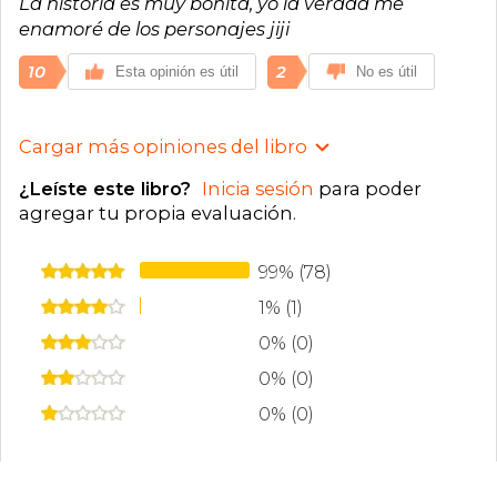
La historia es muy bonita, yo la verdad me
enamoré de los personajes jiji
10
2
Esta opinión es útil
No es útil
Cargar más opiniones del libro
¿Leíste este libro?
Inicia sesión
para poder
agregar tu propia evaluación
.
99% (78)
1% (1)
0% (0)
0% (0)
0% (0)