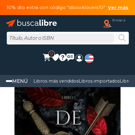
10% dto extra con código "dbooklovers10"
Ver más
Enviar a
FL
0
MENÚ
Libros más vendidos
Libros importados
Libros