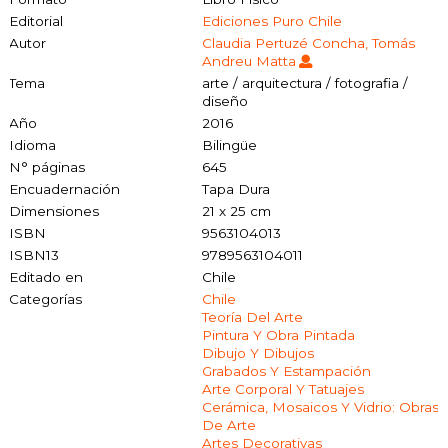
Editorial
Ediciones Puro Chile
Autor
Claudia Pertuzé Concha, Tomás
Andreu Matta
Tema
arte / arquitectura / fotografia /
diseño
Año
2016
Idioma
Bilingüe
N° páginas
645
Encuadernación
Tapa Dura
Dimensiones
21 x 25 cm
ISBN
9563104013
ISBN13
9789563104011
Editado en
Chile
Categorías
Chile
Teoría Del Arte
Pintura Y Obra Pintada
Dibujo Y Dibujos
Grabados Y Estampación
Arte Corporal Y Tatuajes
Cerámica, Mosaicos Y Vidrio: Obras
De Arte
Artes Decorativas