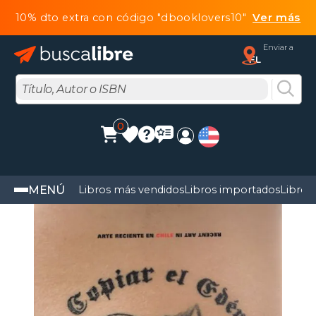
10% dto extra con código "dbooklovers10"
Ver más
Enviar a
FL
0
MENÚ
Libros más vendidos
Libros importados
Libros