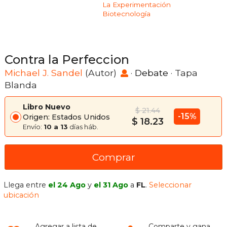
La Experimentación
Biotecnología
Contra la Perfeccion
Michael J. Sandel
(Autor)
·
Debate
· Tapa
Blanda
Libro Nuevo
$ 21.44
-15%
Origen: Estados Unidos
$ 18.23
Envío:
10 a 13
días háb.
Comprar
Llega entre
el 24 Ago
y
el 31 Ago
a
FL
.
Seleccionar
ubicación
Agregar a lista de
Comparte y gana