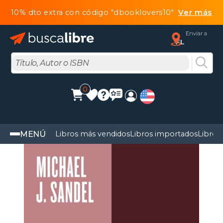
10% dto extra con código "dbooklovers10"
Ver más
Enviar a
FL
0
MENÚ
Libros más vendidos
Libros importados
Libros