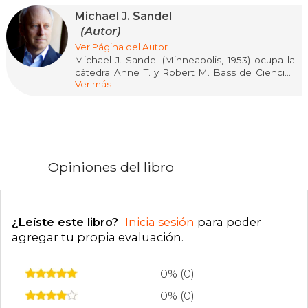
Michael J. Sandel
(Autor)
Ver Página del Autor
Michael J. Sandel (Minneapolis, 1953) ocupa la
cátedra Anne T. y Robert M. Bass de Ciencias
Ver más
Políticas en la Universidad de Harvard y es uno
de los autores de referencia en el ámbito de la
filosofía política. El curso sobre justicia que
imparte allí desde hace dos décadas es el más
popular de la universidad. Premio Princesa de
Asturias de Ciencias Sociales, es autor de
numerosas obras. En Debate ha publicado
Opiniones del libro
Justicia. ¿Hacemos lo que debemos? (2011), Lo
que el dinero no puede comprar. Los límites
morales del mercado (2013), Filosofía pública.
Ensayos sobre moral en política (2020), La tiranía
¿Leíste este libro?
Inicia sesión
para poder
del mérito (2020), El descontento democrático
(2023) y Contra la perfección (2024).
agregar tu propia evaluación
.
0% (0)
0% (0)