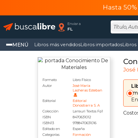
Hasta 50% 
Enviar a
FL
MENÚ
Libros más vendidos
Libros importados
Libros
Con
José 
Formato
Libro Físico
Li
Autor
José María
Lasheras Esteban
Im
En
Editorial
Editorial
Donostiarra S. A
Colección
Larrauri Textos Fp1
Costo
ISBN
8470631012
ISBN13
9788470631016
Editado en
España
Categorías
Formación