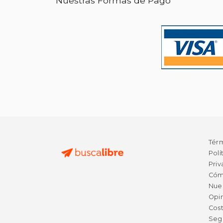
Nuestras Formas de Pago
Tér
Polí
Priv
Cóm
Nue
Opin
Cost
Seg