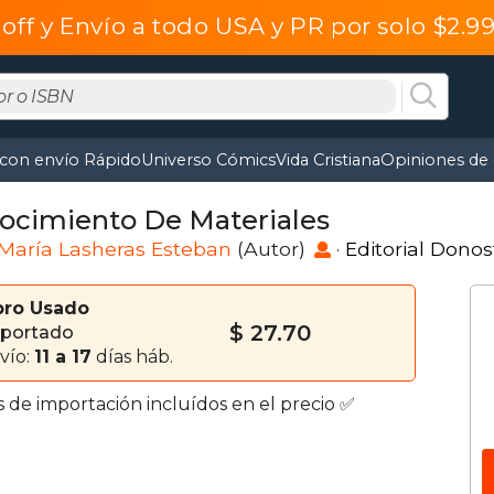
off y Envío a todo USA y PR por solo $2.
 con envío Rápido
Universo Cómics
Vida Cristiana
Opiniones de 
ocimiento De Materiales
María Lasheras Esteban
(Autor)
·
Editorial Donost
bro Usado
$ 27.70
portado
vío:
11 a 17
días háb.
s de importación incluídos en el precio ✅