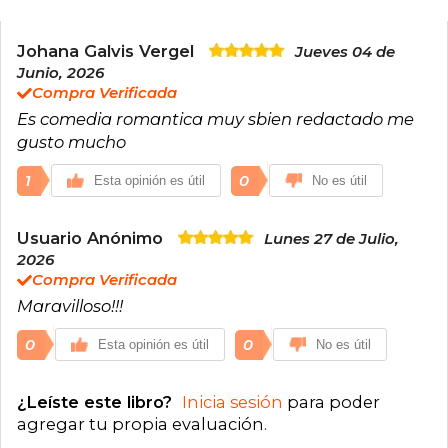
una comunidad de lectores fieles, consolidando
una voz narrativa directa, provocadora y
orientada a un público adulto.
Johana Galvis Vergel
Jueves 04 de
Junio, 2026
Entre sus títulos más conocidos se encuentra
Compra Verificada
Adéntrate en la oscuridad (Lights Out), una
Es comedia romantica muy sbien redactado me
novela que refleja su estilo distintivo al
adentrarse en dinámicas complejas entre sus
gusto mucho
protagonistas, con un enfoque psicológico
marcado y un ritmo narrativo ágil. Sus historias
1
0
Esta opinión es útil
No es útil
suelen desenvolverse en escenarios
contemporáneos con tintes oscuros, donde el
conflicto emocional y la evolución de los
Usuario Anónimo
Lunes 27 de Julio,
personajes ocupan un lugar central,
2026
posicionándola dentro de las tendencias
Compra Verificada
actuales del romance dark en el mercado
editorial digital.
Maravilloso!!!
0
0
Esta opinión es útil
No es útil
¿Leíste este libro?
Inicia sesión
para poder
agregar tu propia evaluación
.