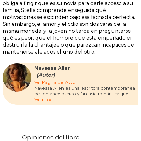
obliga a fingir que es su novia para darle acceso a su
familia, Stella comprende enseguida qué
motivaciones se esconden bajo esa fachada perfecta.
Sin embargo, el amor y el odio son dos caras de la
misma moneda, y la joven no tarda en preguntarse
qué es peor: que el hombre que está empeñado en
destruirla la chantajee o que parezcan incapaces de
mantenerse alejados el uno del otro.
Navessa Allen
(Autor)
Ver Página del Autor
Navessa Allen es una escritora contemporánea
de romance oscuro y fantasía romántica que ha
Ver más
ganado visibilidad dentro del ámbito de la
literatura digital. Su obra se caracteriza por
explorar relaciones intensas, personajes
moralmente ambiguos y atmósferas cargadas
de tensión emocional, combinando elementos
de suspense con tramas centradas en el deseo,
el poder y los límites éticos. A través de
Opiniones del libro
plataformas de lectura en línea, ha construido