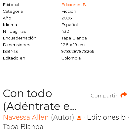
Editorial
Ediciones B
Categoría
Ficción
Año
2026
Idioma
Español
N° páginas
432
Encuadernación
Tapa Blanda
Dimensiones
12.5 x 19 cm
ISBN13
9786287878266
Editado en
Colombia
Con todo
Compartir
(Adéntrate en
la oscuridad 3)
Navessa Allen
(Autor)
·
Ediciones b
·
Tapa Blanda