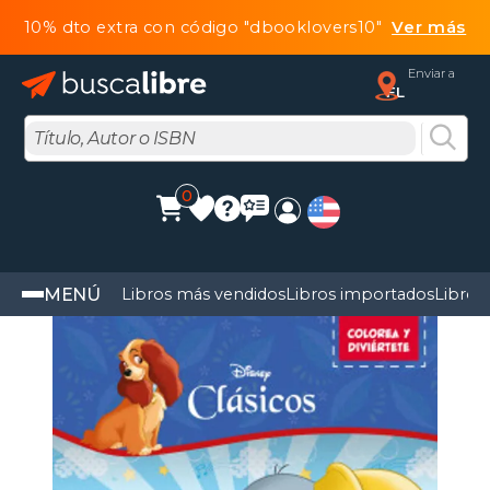
10% dto extra con código "dbooklovers10"
Ver más
Enviar a
FL
0
MENÚ
Libros más vendidos
Libros importados
Libros