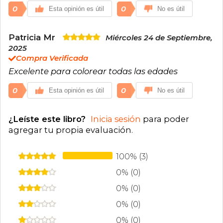
0
0
Esta opinión es útil
No es útil
Patricia Mr
Miércoles 24 de Septiembre,
2025
Compra Verificada
Excelente para colorear todas las edades
0
0
Esta opinión es útil
No es útil
¿Leíste este libro?
Inicia sesión
para poder
agregar tu propia evaluación
.
100% (3)
0% (0)
0% (0)
0% (0)
0% (0)