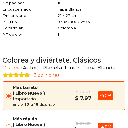
N° páginas
16
Encuadernación
Tapa Blanda
Dimensiones
21 x 27 cm
ISBN13
9786280002576
Editado en
Colombia
N° edición
1
Colorea y diviértete. Clásicos
Disney
(Autor) ·
Planeta Junior
· Tapa Blanda
3 opiniones
Más barato
$ 13.28
Libro Nuevo
-40%
$ 7.97
Importado
Envío:
10 a 18
días háb.
Más rápido
$ 24.32
Libro Nuevo
-40%