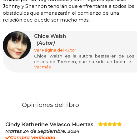
Johnny y Shannon tendrán que enfrentarse a todos los
obstáculos que amenazarán el comienzo de una
relación que puede ser mucho más...
Chloe Walsh
(Autor)
Ver Página del Autor
Chloe Walsh es la autora bestseller de Los
chicos de Tommen, que ha sido un boom en
Ver más
TikTok, Goodreads y Amazon. Lleva una década
escribiendo romance contemporáneo, tanto
juvenil como new adult, y sus libros se han
traducido a múltiples idiomas. Es una gran
amante de los animales, la música y las series de
televisión, pero lo que más le gusta es pasar
tiempo con su familia. Es una gran defensora de
Opiniones del libro
la salud mental. Vive en Cork (Irlanda) con su
familia.
Cindy Katherine Velasco Huertas
Martes 24 de Septiembre, 2024
Compra Verificada