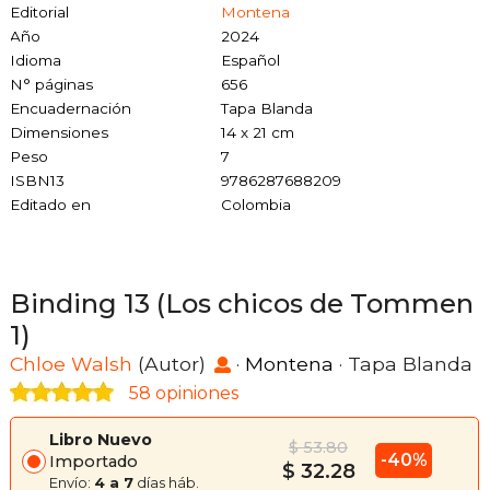
Editorial
Montena
Año
2024
Idioma
Español
N° páginas
656
Encuadernación
Tapa Blanda
Dimensiones
14 x 21 cm
Peso
7
ISBN13
9786287688209
Editado en
Colombia
Binding 13 (Los chicos de Tommen
1)
Chloe Walsh
(Autor)
·
Montena
· Tapa Blanda
58 opiniones
Libro Nuevo
$ 53.80
-40%
Importado
$ 32.28
Envío:
4 a 7
días háb.