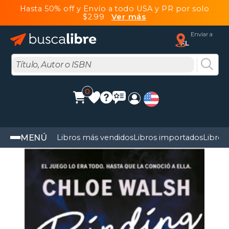
Hasta 50% off y Envío a todo USA y PR por solo
$2.99
Ver más
Enviar a
FL
0
MENÚ
Libros más vendidos
Libros importados
Libros