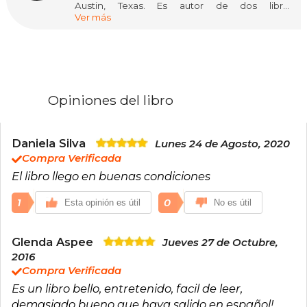
Austin, Texas. Es autor de dos libros
Ver más
superventas: Steal Like an Artist, un manifiesto
para la creatividad en la era digital, y Newspaper
Blackout, una colección de poesía redactada
mediante la redacción de artículos periodísticos
con un marcador permanente. Habla sobre
creatividad para organizaciones como Pixar,
Google, SXSW, TEDx y The Economist.
Opiniones del libro
Daniela Silva
Lunes 24 de Agosto, 2020
Compra Verificada
El libro llego en buenas condiciones
1
0
Esta opinión es útil
No es útil
Glenda Aspee
Jueves 27 de Octubre,
2016
Compra Verificada
Es un libro bello, entretenido, facil de leer,
demasiado bueno que haya salido en español!