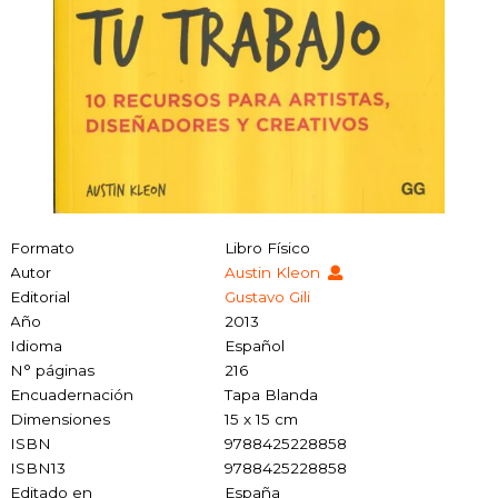
Formato
Libro Físico
Autor
Austin Kleon
Editorial
Gustavo Gili
Año
2013
Idioma
Español
N° páginas
216
Encuadernación
Tapa Blanda
Dimensiones
15 x 15 cm
ISBN
9788425228858
ISBN13
9788425228858
Editado en
España