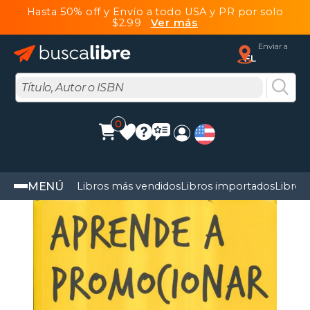
Hasta 50% off y Envío a todo USA y PR por solo
$2.99
Ver más
Enviar a
FL
0
MENÚ
Libros más vendidos
Libros importados
Libros