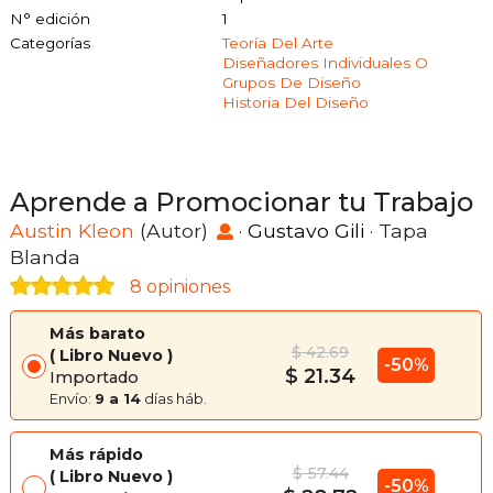
N° edición
1
Categorías
Teoría Del Arte
Diseñadores Individuales O
Grupos De Diseño
Historia Del Diseño
Aprende a Promocionar tu Trabajo
Austin Kleon
(Autor)
·
Gustavo Gili
· Tapa
Blanda
8 opiniones
Más barato
$ 42.69
Libro Nuevo
-50%
$ 21.34
Importado
Envío:
9 a 14
días háb.
Más rápido
$ 57.44
Libro Nuevo
-50%