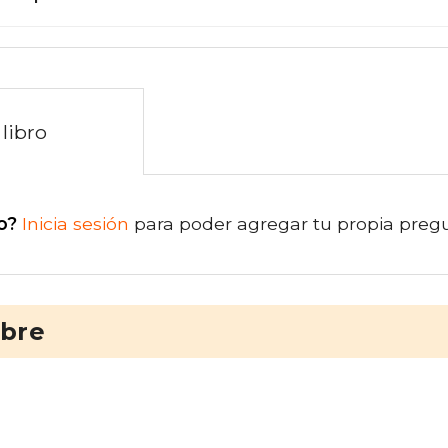
libro
o?
Inicia sesión
para poder agregar tu propia preg
ibre