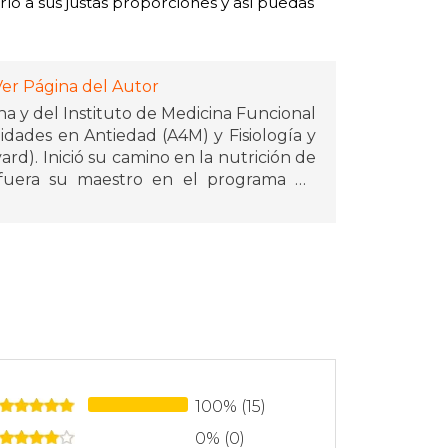
rlo a sus justas proporciones y así puedas
Ver Página del Autor
a y del Instituto de Medicina Funcional
idades en Antiedad (A4M) y Fisiología y
rd). Inició su camino en la nutrición de
fuera su maestro en el programa de
 la Universidad de Yale.
ncional en el territorio hispano y tiene
a. Trabaja como docente y asesor en
esas multinacionales de alimentos. Es
tiempo, cocinero aficionado, esposo y
ar la cura de raíz de las enfermedades
ia” al mayor número de personas posible.
100% (15)
0% (0)