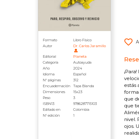
Formato
Libro Físico
A
Autor
Dr. Carlos Jaramillo
Editorial
Planeta
Rese
Categoría
Autoayuda
Año
2024
¡Para!
Idioma
Español
veloci
N° páginas
312
estás 
Encuadernación
Tapa Blanda
forma 
Dimensiones
15x23
Peso
3
que de
ISBN13
9786287715103
que ti
Editado en
Colombia
Alimén
N° edición
1
nivel.
ojos. 
realid