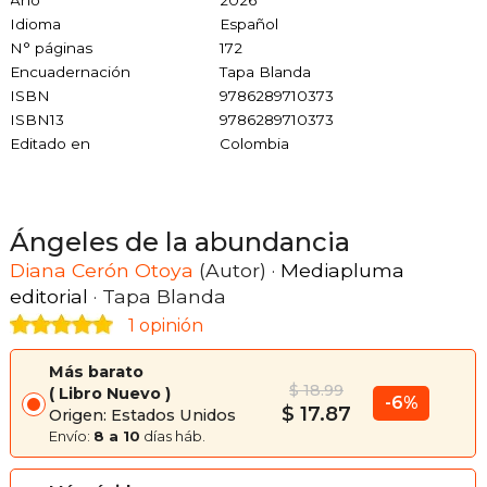
Año
2026
Idioma
Español
N° páginas
172
Encuadernación
Tapa Blanda
ISBN
9786289710373
ISBN13
9786289710373
Editado en
Colombia
Ángeles de la abundancia
Diana Cerón Otoya
(Autor) ·
Mediapluma
editorial
· Tapa Blanda
1 opinión
Más barato
$ 18.99
Libro Nuevo
-6%
$ 17.87
Origen: Estados Unidos
Envío:
8 a 10
días háb.