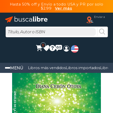
Hasta 50% off y Envío a todo USA y PR por solo
$2.99
Ver más
Enviar a
FL
0
MENÚ
Libros más vendidos
Libros importados
Libros