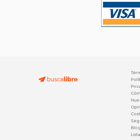
Tér
Polí
Priv
Cóm
Nue
Opin
Cost
Seg
Blo
List