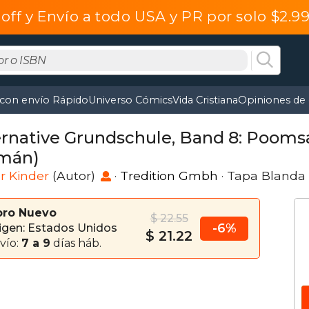
off y Envío a todo USA y PR por solo $2.
 con envío Rápido
Universo Cómics
Vida Cristiana
Opiniones de 
ernative Grundschule, Band 8: Poomsae
mán)
r Kinder
(Autor)
·
Tredition Gmbh
· Tapa Blanda
bro Nuevo
$ 22.55
-6%
igen: Estados Unidos
$ 21.22
vío:
7 a 9
días háb.