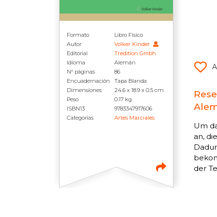
Formato
Libro Físico
Autor
Volker Kinder
Editorial
Tredition Gmbh
Idioma
Alemán
A
N° páginas
86
Encuadernación
Tapa Blanda
Dimensiones
24.6 x 18.9 x 0.5 cm
Rese
Peso
0.17 kg.
Alem
ISBN13
9783347917606
Categorías
Artes Marciales
Um das
an, di
Dadur
bekom
der Te