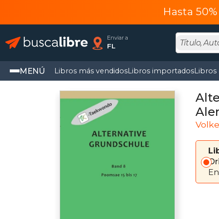
Hasta 50% 
Enviar a
FL
MENÚ
Libros más vendidos
Libros importados
Libros
Alt
Ale
Volke
Li
Or
En