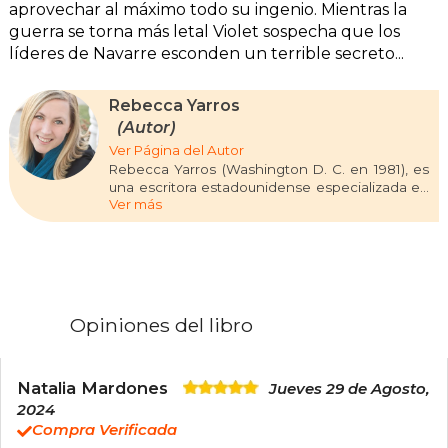
aprovechar al máximo todo su ingenio. Mientras la
guerra se torna más letal Violet sospecha que los
líderes de Navarre esconden un terrible secreto...
Rebecca Yarros
(Autor)
Ver Página del Autor
Rebecca Yarros (Washington D. C. en 1981), es
una escritora estadounidense especializada en
Ver más
fantasía romántica y romance contemporáneo.
Su estilo apasionado, emocional y cargado de
acción la ha convertido en una de las autoras
más leídas del momento. Su éxito llegó con la
saga Empíreo, iniciada con Alas de sangre
(Fourth Wing), seguida por Alas de hierro (Iron
Flame) y Alas de ónix (Onyx Storm), una trilogía
Opiniones del libro
ambientada en una academia militar con
dragones, magia y relaciones intensas que ha
conquistado a lectores de todo el mundo.
Rebecca Yarros ha sido reconocida con
Natalia Mardones
Jueves 29 de Agosto,
premios como el Goodreads Choice Award y el
2024
British Book Award al Libro del Año Pageturner,
Compra Verificada
y su obra será adaptada a televisión.