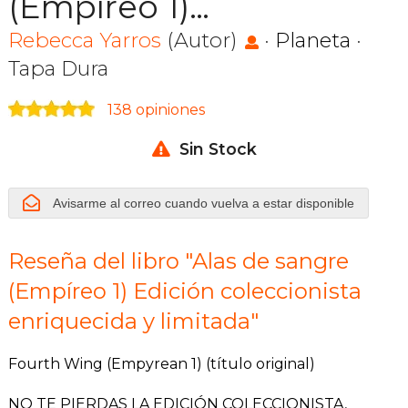
(Empíreo 1)
Edición
Rebecca Yarros
(Autor)
·
Planeta
·
Tapa Dura
coleccionista
138 opiniones
enriquecida y
Sin Stock
limitada
Avisarme al correo cuando vuelva a estar disponible
Reseña del libro "Alas de sangre
(Empíreo 1) Edición coleccionista
enriquecida y limitada"
Fourth Wing (Empyrean 1) (título original)
NO TE PIERDAS LA EDICIÓN COLECCIONISTA,