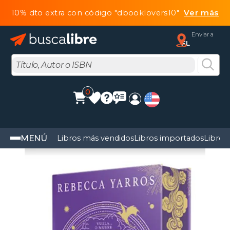
10% dto extra con código "dbooklovers10"
Ver más
Enviar a
FL
0
MENÚ
Libros más vendidos
Libros importados
Libros