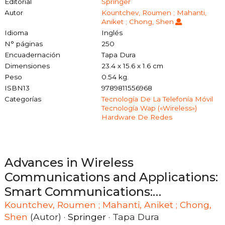
Editorial
Springer
Autor
Kountchev, Roumen ; Mahanti,
Aniket ; Chong, Shen
Idioma
Inglés
N° páginas
250
Encuadernación
Tapa Dura
Dimensiones
23.4 x 15.6 x 1.6 cm
Peso
0.54 kg.
ISBN13
9789811556968
Categorías
Tecnología De La Telefonía Móvil
Tecnología Wap («wireless»)
Hardware De Redes
Advances in Wireless
Communications and Applications:
Smart Communications:
Interactive Methods and
Kountchev, Roumen ; Mahanti, Aniket ; Chong,
Shen
(Autor) ·
Springer
· Tapa Dura
Intelligent Algorithms,