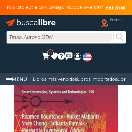
10% dto extra con código "dbooklovers10"
Ver más
Enviar a
FL
0
MENÚ
Libros más vendidos
Libros importados
Libros