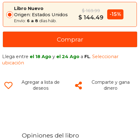
Proceedings of 3rd Icwca 2 (en
Libro Nuevo
$ 169.99
Inglés)
-15%
Origen: Estados Unidos
$ 144.49
Envío:
6 a 8
días háb.
Comprar
Llega entre
el 18 Ago
y
el 24 Ago
a
FL
.
Seleccionar
ubicación
Agregar a lista de
Comparte y gana
deseos
dinero
Opiniones del libro